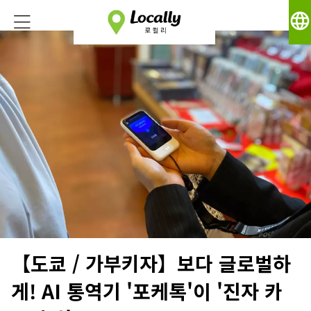
language
【도쿄 / 가부키자】보다 글로벌하
게! AI 통역기 '포케톡'이 '진자 카