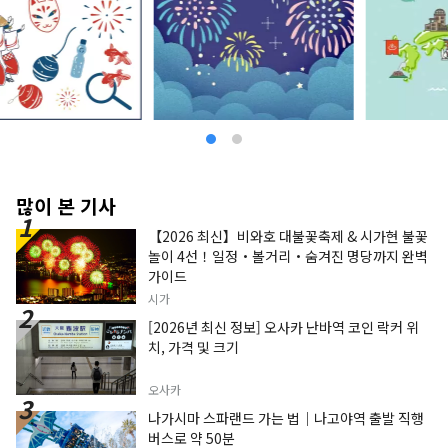
많이 본 기사
【2026 최신】비와호 대불꽃축제 & 시가현 불꽃
놀이 4선！일정・볼거리・숨겨진 명당까지 완벽
가이드
시가
[2026년 최신 정보] 오사카 난바역 코인 락커 위
치, 가격 및 크기
오사카
나가시마 스파랜드 가는 법｜나고야역 출발 직행
버스로 약 50분