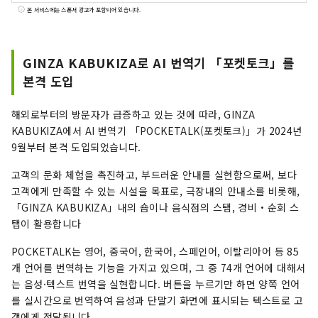
에서도 일본의 전통 예능인 가부키에 깊이 관여해
본 서비스에는 스폰서 광고가 포함되어 있습니다.
민간기업으로서 유일하게 그 제작과 흥행을 담당하
고 있습니다. 가부키자·신바시 연무장·남자·오사
카 마츠타케자에서 상연되는 가부키 공연의 정보
GINZA KABUKIZA로 AI 번역기 「포켓토크」를
나, 가부키의 매력을 알기 쉽게, 시기 적절하게 전합
본격 도입
니다.
해외로부터의 방문자가 급증하고 있는 것에 따라, GINZA
KABUKIZA에서 AI 번역기 「POCKETALK(포켓토크)」가 2024년
9월부터 본격 도입되었습니다.
고객의 문화 체험을 촉진하고, 부드러운 안내를 실현함으로써, 보다
고객에게 만족할 수 있는 시설을 목표로, 극장내의 안내소를 비롯해,
「GINZA KABUKIZA」내의 숍이나 음식점의 스탭, 경비・순회 스
탭이 활용합니다
POCKETALK는 영어, 중국어, 한국어, 스페인어, 이탈리아어 등 85
개 언어를 번역하는 기능을 가지고 있으며, 그 중 74개 언어에 대해서
는 음성·텍스트 번역을 실현합니다. 버튼을 누르기만 하면 양쪽 언어
를 실시간으로 번역하여 음성과 단말기 화면에 표시되는 텍스트로 고
객에게 전달됩니다.