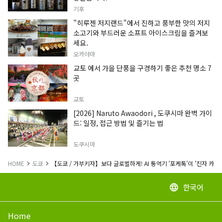
기후
"히루젠 저지랜드"에서 진하고 풍부한 맛의 저지
소고기와 부드러운 소프트 아이스크림을 즐겨보
세요.
오카야마
교토 에서 가을 단풍을 구경하기 좋은 추천 명소 7
곳
교토
[2026] Naruto Awaodori , 도쿠시마 완벽 가이
드: 일정, 접근 방법 및 즐기는 법
도쿠시마
HOME
도쿄
【도쿄 / 가부키자】보다 글로벌하게! AI 통역기 '포케톡'이 '진자 카부
한국어
language
Home