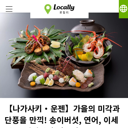
language
【나가사키・운젠】가을의 미각과
단풍을 만끽! 송이버섯, 연어, 이세