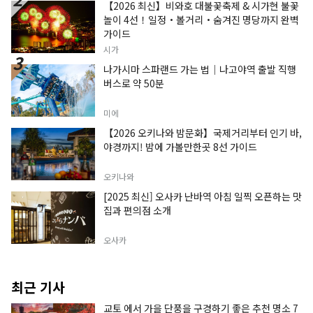
【2026 최신】비와호 대불꽃축제 & 시가현 불꽃
놀이 4선！일정・볼거리・숨겨진 명당까지 완벽
가이드
시가
나가시마 스파랜드 가는 법｜나고야역 출발 직행
버스로 약 50분
미에
【2026 오키나와 밤문화】국제거리부터 인기 바,
야경까지! 밤에 가볼만한곳 8선 가이드
오키나와
[2025 최신] 오사카 난바역 아침 일찍 오픈하는 맛
집과 편의점 소개
오사카
최근 기사
교토 에서 가을 단풍을 구경하기 좋은 추천 명소 7