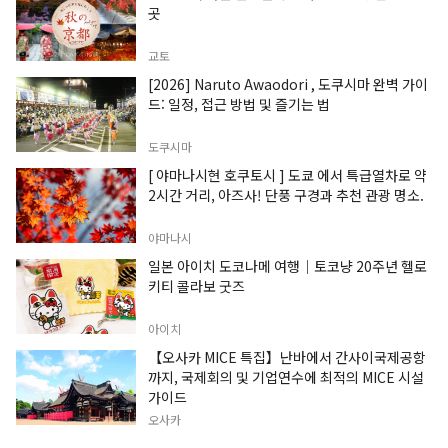
곳
교토
[2026] Naruto Awaodori , 도쿠시마 완벽 가이
드: 일정, 접근 방법 및 즐기는 법
도쿠시마
[ 야마나시현 호쿠토시 ] 도쿄 에서 특급열차로 약
2시간 거리, 아즈사! 단풍 구경과 추천 관광 명소.
야마나시
일본 아이치 도코나메 여행｜토코냥 20주년 헬로
키티 콜라보 굿즈
아이치
【오사카 MICE 특집】난바에서 간사이국제공항
까지, 국제회의 및 기업연수에 최적의 MICE 시설
가이드
오사카