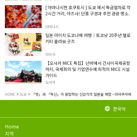
[ 야마나시현 호쿠토시 ] 도쿄 에서 특급열차로 약
2시간 거리, 아즈사! 단풍 구경과 추천 관광 명소.
야마나시
일본 아이치 도코나메 여행｜토코냥 20주년 헬로
키티 콜라보 굿즈
아이치
【오사카 MICE 특집】난바에서 간사이국제공항
까지, 국제회의 및 기업연수에 최적의 MICE 시설
가이드
오사카
HOME
도쿄
「멋」과 「혁신」이 융합하는 신감각의 일본술 체험 ~아사쿠사에 탄생하
한국어
language
Home
지역