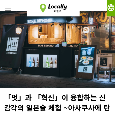
language
「멋」과 「혁신」이 융합하는 신
감각의 일본술 체험 ~아사쿠사에 탄