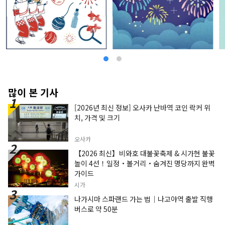
많이 본 기사
[2026년 최신 정보] 오사카 난바역 코인 락커 위
치, 가격 및 크기
오사카
【2026 최신】비와호 대불꽃축제 & 시가현 불꽃
놀이 4선！일정・볼거리・숨겨진 명당까지 완벽
가이드
시가
나가시마 스파랜드 가는 법｜나고야역 출발 직행
버스로 약 50분