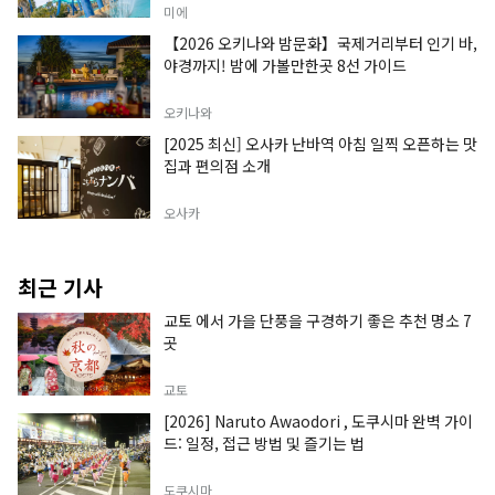
미에
【2026 오키나와 밤문화】국제거리부터 인기 바,
야경까지! 밤에 가볼만한곳 8선 가이드
오키나와
[2025 최신] 오사카 난바역 아침 일찍 오픈하는 맛
집과 편의점 소개
오사카
최근 기사
교토 에서 가을 단풍을 구경하기 좋은 추천 명소 7
곳
교토
[2026] Naruto Awaodori , 도쿠시마 완벽 가이
드: 일정, 접근 방법 및 즐기는 법
도쿠시마