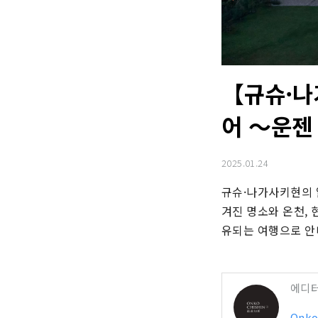
【규슈·나
어 ～운젠
2025.01.24
규슈·나가사키현의 
겨진 명소와 온천,
유되는 여행으로 안
에디
Onko