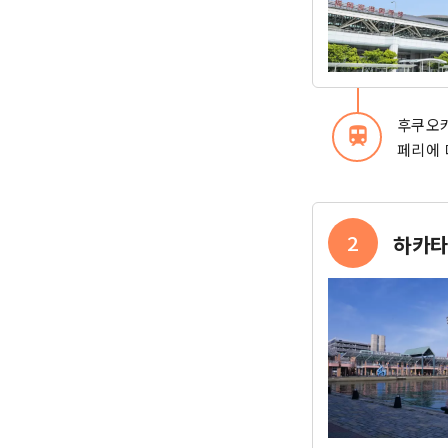
후쿠오카
train
페리에 
2
하카