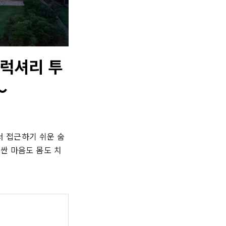
 럭셔리 투
～
서 접근하기 쉬운 숨
싼 마음도 몸도 치