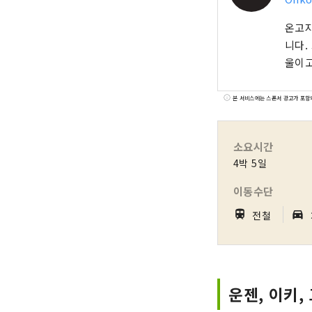
온고지
니다.
울이고
본 서비스에는 스폰서 광고가 포함
소요시간
4박 5일
이동수단
｜
train
directions_car_filled
전철
운젠, 이키