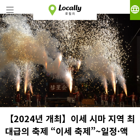
language
【2024년 개최】이세 시마 지역 최
대급의 축제 “이세 축제”~일정·액