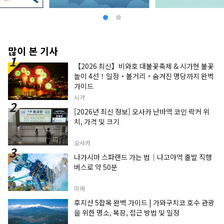
많이 본 기사
【2026 최신】비와호 대불꽃축제 & 시가현 불꽃
놀이 4선！일정・볼거리・숨겨진 명당까지 완벽
가이드
시가
[2026년 최신 정보] 오사카 난바역 코인 락커 위
치, 가격 및 크기
오사카
나가시마 스파랜드 가는 법｜나고야역 출발 직행
버스로 약 50분
미에
후지산 5합목 완벽 가이드 | 가와구치코 호수 관광
을 위한 명소, 복장, 접근 방법 및 일정