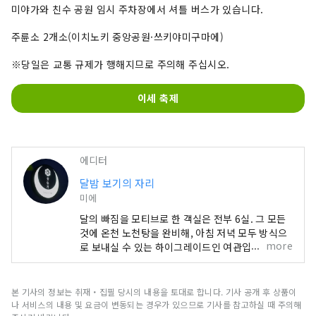
미야가와 친수 공원 임시 주차장에서 셔틀 버스가 있습니다.
주륜소 2개소(이치노키 중앙공원·쓰키야미구마에)
※당일은 교통 규제가 행해지므로 주의해 주십시오.
이세 축제
에디터
달밤 보기의 자리
미에
달의 빠짐을 모티브로 한 객실은 전부 6실. 그 모든
것에 온천 노천탕을 완비해, 아침 저녁 모두 방식으
more
로 보내실 수 있는 하이그레이드인 여관입니다. 식
사는 마츠자카규와 이세 새우 등 이세시마의 식재료
를 듬뿍 사용한 가이세키요리를 즐길 수 있습니다.
본 기사의 정보는 취재・집필 당시의 내용을 토대로 합니다. 기사 공개 후 상품이
나 서비스의 내용 및 요금이 변동되는 경우가 있으므로 기사를 참고하실 때 주의해