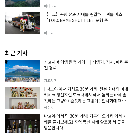
야마나시
【무료】공항 섬과 시내를 연결하는 셔틀 버스
「TOKONAME SHUTTLE」운행 중
아이치
최근 기사
가고시마 여행 완벽 가이드 | 비행기, 기차, 페리 추
천 경로
가고시마
[ 나고야 에서 기차로 30분 거리] 일본 최대의 마네
키네코 생산지인 도코나메시 에서 열리는 마네 손
짓하는 고양이( 손짓하는 고양이 ) 전시회에 대한
정보입니다.
아이치
나고야 에서 단 30분 거리! 기후현 오가키 에서 사
케를 즐겨보세요! 지역 특산 사케 양조장 세 곳을
방문합니다.