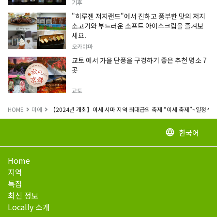
기후
"히루젠 저지랜드"에서 진하고 풍부한 맛의 저지
소고기와 부드러운 소프트 아이스크림을 즐겨보
세요.
오카야마
교토 에서 가을 단풍을 구경하기 좋은 추천 명소 7
곳
교토
HOME
미에
【2024년 개최】이세 시마 지역 최대급의 축제 “이세 축제”~일정·액
한국어
language
Home
지역
특집
최신 정보
Locally 소개