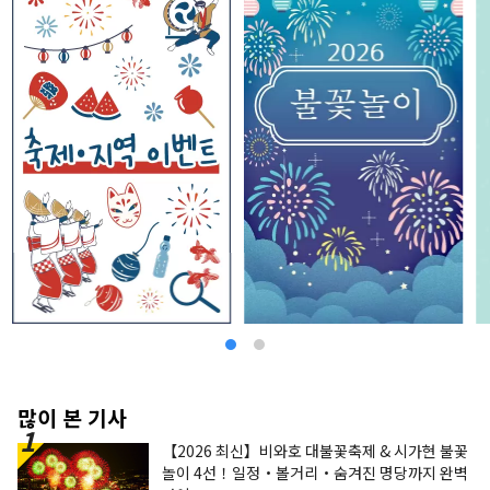
많이 본 기사
【2026 최신】비와호 대불꽃축제 & 시가현 불꽃
놀이 4선！일정・볼거리・숨겨진 명당까지 완벽