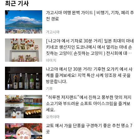
최근 기사
가고시마 여행 완벽 가이드 | 비행기, 기차, 페리 추
천 경로
가고시마
[ 나고야 에서 기차로 30분 거리] 일본 최대의 마네
키네코 생산지인 도코나메시 에서 열리는 마네 손
짓하는 고양이( 손짓하는 고양이 ) 전시회에 대한
정보입니다.
아이치
나고야 에서 단 30분 거리! 기후현 오가키 에서 사
케를 즐겨보세요! 지역 특산 사케 양조장 세 곳을
방문합니다.
기후
"히루젠 저지랜드"에서 진하고 풍부한 맛의 저지
소고기와 부드러운 소프트 아이스크림을 즐겨보
세요.
오카야마
교토 에서 가을 단풍을 구경하기 좋은 추천 명소 7
곳