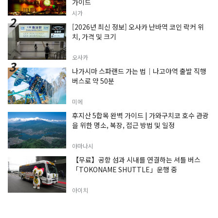
가이드
시가
[2026년 최신 정보] 오사카 난바역 코인 락커 위
치, 가격 및 크기
오사카
나가시마 스파랜드 가는 법｜나고야역 출발 직행
버스로 약 50분
미에
후지산 5합목 완벽 가이드 | 가와구치코 호수 관광
을 위한 명소, 복장, 접근 방법 및 일정
야마나시
【무료】공항 섬과 시내를 연결하는 셔틀 버스
「TOKONAME SHUTTLE」운행 중
아이치