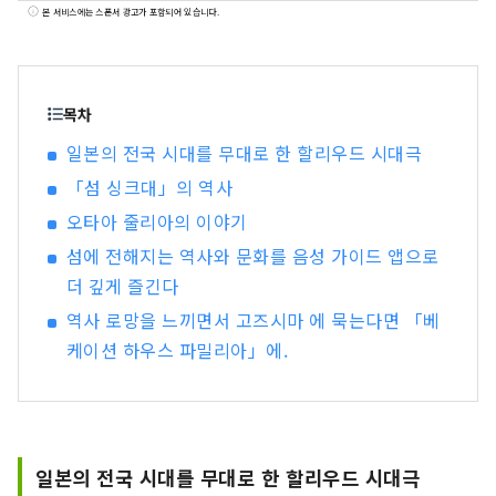
관광 앱【마루 고즈시마! 여행 마에에서 섬을 잘 알
본 서비스에는 스폰서 광고가 포함되어 있습니다.
수 있는 와 현지를 방문한 사람만 체험할 수 있는 2
가지 기능을 가진 완전히 새로운 관광 체험을 앱으
로 제공 물론, 이 앱은 영어 대응. 일본뿐만 아니라
해외 고객에게도 고즈시마 도의 진정한 장점을 알
목차
게 되어, 섬의 사람과 사이좋게 되는 계기 만들기를
일본의 전국 시대를 무대로 한 할리우드 시대극
목표로 하고 있습니다.
「섬 싱크대」의 역사
오타아 줄리아의 이야기
섬에 전해지는 역사와 문화를 음성 가이드 앱으로
더 깊게 즐긴다
역사 로망을 느끼면서 고즈시마 에 묵는다면 「베
케이션 하우스 파밀리아」에.
일본의 전국 시대를 무대로 한 할리우드 시대극