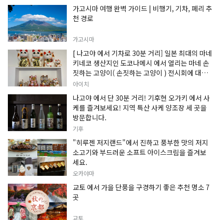
가고시마 여행 완벽 가이드 | 비행기, 기차, 페리 추
천 경로
가고시마
[ 나고야 에서 기차로 30분 거리] 일본 최대의 마네
키네코 생산지인 도코나메시 에서 열리는 마네 손
짓하는 고양이( 손짓하는 고양이 ) 전시회에 대한
정보입니다.
아이치
나고야 에서 단 30분 거리! 기후현 오가키 에서 사
케를 즐겨보세요! 지역 특산 사케 양조장 세 곳을
방문합니다.
기후
"히루젠 저지랜드"에서 진하고 풍부한 맛의 저지
소고기와 부드러운 소프트 아이스크림을 즐겨보
세요.
오카야마
교토 에서 가을 단풍을 구경하기 좋은 추천 명소 7
곳
교토