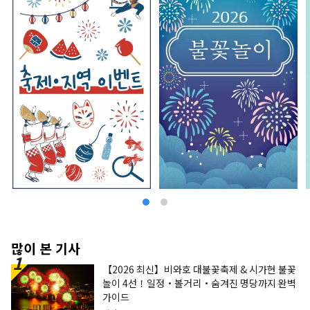
많이 본 기사
【2026 최신】비와호 대불꽃축제 & 시가현 불꽃
놀이 4선！일정・볼거리・숨겨진 명당까지 완벽
가이드