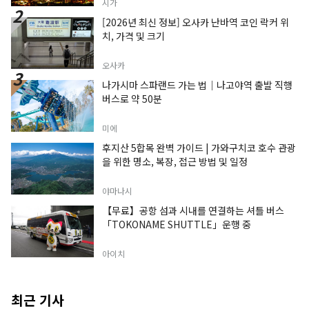
시가
[2026년 최신 정보] 오사카 난바역 코인 락커 위
치, 가격 및 크기
오사카
나가시마 스파랜드 가는 법｜나고야역 출발 직행
버스로 약 50분
미에
후지산 5합목 완벽 가이드 | 가와구치코 호수 관광
을 위한 명소, 복장, 접근 방법 및 일정
야마나시
【무료】공항 섬과 시내를 연결하는 셔틀 버스
「TOKONAME SHUTTLE」운행 중
아이치
최근 기사