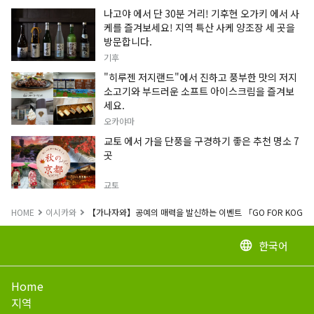
나고야 에서 단 30분 거리! 기후현 오가키 에서 사
케를 즐겨보세요! 지역 특산 사케 양조장 세 곳을
방문합니다.
기후
"히루젠 저지랜드"에서 진하고 풍부한 맛의 저지
소고기와 부드러운 소프트 아이스크림을 즐겨보
세요.
오카야마
교토 에서 가을 단풍을 구경하기 좋은 추천 명소 7
곳
교토
HOME
이시카와
【가나자와】공예의 매력을 발신하는 이벤트 「GO FOR KOGEI 
한국어
language
Home
지역