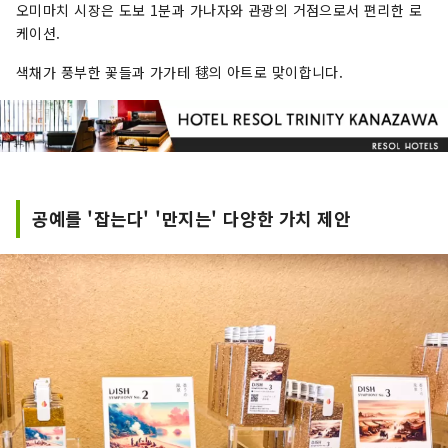
오미마치 시장은 도보 1분과 가나자와 관광의 거점으로서 편리한 로
는 여행자들을 깊은 곳으로 초대합니다. 호텔 리솔
케이션.
나고야는 옛 문화의 향기와 지성을 느끼는 세련된
공간에서 휴식을 취하는 성인을위한 호텔입니다.
색채가 풍부한 꽃들과 가가테 毬의 아트로 맞이합니다.
"호텔 리솔 기후" ～청류가 자란 문화와 역사를 오
감으로 맛보는～ 아름다운 녹색으로 넘치는 산들.
마음까지 씻는 것 같은 청류. 山紫水明의 자연에 축
복받아 물과 함께 사는 거리로서 옛날부터 역사를
새겨 온 기후. 호텔에서 20분이나 올라가면, 모모가
가미네에서 발하는 계류를 모아 흐르는 시내 유일
공예를 '잡는다' '만지는' 다양한 가치 제안
의 자연의 폭포가 선보입니다. 봄 여름 가을 겨울,
사계절의 경관은 방문할 때마다 새로운 감동을 줍
니다. 물에 담긴 사람들의 생각, 성장해 온 산업과
문화. 호텔 리솔 기후는 그런 사람과 물과의 관계를
소중히 여기고 있습니다. 거리와 함께 사람과 함께
떠나가는 호텔 리솔에서의 이야기를, 마음껏 즐겨
주세요.