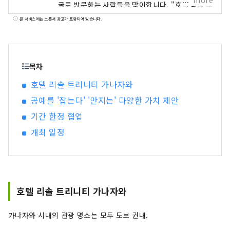
more
굴로 방문하는 사람들을 맞이합니다. "호텔 리솔 트
리니티 가나자와" ～이 거리에서밖에 얻을 수 없는
본 서비스에는 스폰서 광고가 포함되어 있습니다.
시간을～ 카가 백만석이라고도 불리는 호쿠리쿠 최
대의 도시 가나자와. 1546년, 일향종도에 의해 건
립된 가나자와 미당으로부터 그 역사가 시작되어,
전국 시대의 대다이름전가에 의한 통치에 공예나
목차
예능 등의 전통문화가 발전. 호텔 리솔 트리니티 가
호텔 리솔 트리니티 가나자와
나자와는, 이러한 가나자와만이 가지는 독자적인
공예를 '잡는다' '만지는' 다양한 가치 제안
매력을 발신해, 문화 계승과 도시 발전의 거점이 되
도록 탄생했습니다. 호텔 리솔 트리니티 가나자와
기간 한정 협업
가 제공하는 것은 여기 밖에없는 전통과 문화에 "연
개최 일정
결" 카가 백만석의 빛으로 가득한 농밀한 시간을 호
텔 리솔트리니티 가나자와에서 체험해 보세요. "호
텔 리솔 나고야" ～슈트에 운동화인 호텔～ "슈트
에 스니커즈"를 키워드로 한이 도시형 아메리칸 스
타일의 호텔은, 그의 나라 특유의 음악 문화인
호텔 리솔 트리니티 가나자와
JAZZ의 맛을 전관에 흩어져 긴장감과 릴렉스감의
절묘한 밸런스를 연출. 소재를 비롯해, 가구나 오브
가나자와 시내의 관광 명소는 모두 도보 권내.
제, 소품에 이르기까지, 디테일 1개 1개까지 고집한
공간은 마치 '어른의 웅덩이장'처럼 진짜를 추구하