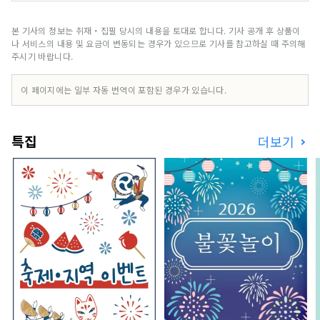
리니티 가나자와" ～이 거리에서밖에 얻을 수 없는
시간을～ 카가 백만석이라고도 불리는 호쿠리쿠 최
본 기사의 정보는 취재・집필 당시의 내용을 토대로 합니다. 기사 공개 후 상품이
대의 도시 가나자와. 1546년, 일향종도에 의해 건립
나 서비스의 내용 및 요금이 변동되는 경우가 있으므로 기사를 참고하실 때 주의해
된 가나자와 미당으로부터 그 역사가 시작되어, 전
주시기 바랍니다.
국 시대의 대다이름전가에 의한 통치에 공예나 예능
등의 전통문화가 발전. 호텔 리솔 트리니티 가나자
이 페이지에는 일부 자동 번역이 포함된 경우가 있습니다.
와는, 이러한 가나자와만이 가지는 독자적인 매력을
발신해, 문화 계승과 도시 발전의 거점이 되도록 탄
생했습니다. 호텔 리솔 트리니티 가나자와가 제공하
특집
더보기
는 것은 여기 밖에없는 전통과 문화에 "연결" 카가
백만석의 빛으로 가득한 농밀한 시간을 호텔 리솔트
리니티 가나자와에서 체험해 보세요. "호텔 리솔 나
고야" ～슈트에 운동화인 호텔～ "슈트에 스니커
즈"를 키워드로 한이 도시형 아메리칸 스타일의 호
텔은, 그의 나라 특유의 음악 문화인 JAZZ의 맛을
전관에 흩어져 긴장감과 릴렉스감의 절묘한 밸런스
를 연출. 소재를 비롯해, 가구나 오브제, 소품에 이
르기까지, 디테일 1개 1개까지 고집한 공간은 마치
'어른의 웅덩이장'처럼 진짜를 추구하는 여행자들을
깊은 곳으로 초대합니다. 호텔 리솔 나고야는 옛 문
화의 향기와 지성을 느끼는 세련된 공간에서 휴식을
취하는 성인을위한 호텔입니다. "호텔 리솔 기후"