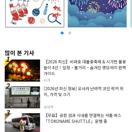
～청류가 자란 문화와 역사를 오감으로 맛보는～ 아
름다운 녹색으로 넘치는 산들. 마음까지 씻는 것 같
은 청류. 山紫水明의 자연에 축복받아 물과 함께 사
는 거리로서 옛날부터 역사를 새겨 온 기후. 호텔에
서 20분이나 올라가면, 모모가가미네에서 발하는
계류를 모아 흐르는 시내 유일의 자연의 폭포가 선
보입니다. 봄 여름 가을 겨울, 사계절의 경관은 방문
할 때마다 새로운 감동을 줍니다. 물에 담긴 사람들
의 생각, 성장해 온 산업과 문화. 호텔 리솔 기후는
많이 본 기사
그런 사람과 물과의 관계를 소중히 여기고 있습니
【2026 최신】비와호 대불꽃축제 & 시가현 불꽃
다. 거리와 함께 사람과 함께 떠나가는 호텔 리솔에
놀이 4선！일정・볼거리・숨겨진 명당까지 완벽
서의 이야기를, 마음껏 즐겨주세요.
가이드
시가
[2026년 최신 정보] 오사카 난바역 코인 락커 위
치, 가격 및 크기
오사카
【무료】공항 섬과 시내를 연결하는 셔틀 버스
「TOKONAME SHUTTLE」운행 중