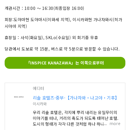
개관시간：10:00 ～ 16:30(최종입장 16:00)
회장:도야마현 도야마시(이와세 지역), 이시카와현 가나자와시(히가
시야마 지역)
휴장일：사석(화요일), SKLo(수요일) 외 회기중 무휴
당관에서 도보로 약 15분, 버스로 약 5분으로 방문할 수 있습니다.
「INSPICE KANAZAWA」는 이쪽으로부터
에디터
리솔 호텔즈-중부-【가나자와・나고야・기후】
이시카와
우리 리솔 호텔은, 각지에 뿌리 내리는 유일무이의
이야기를 떠나, 거리의 축도가 되도록 태어난 호텔.
more
도시의 형태가 각각 다른 것처럼 하나 하나 다른 얼
굴로 방문하는 사람들을 맞이합니다. "호텔 리솔 트