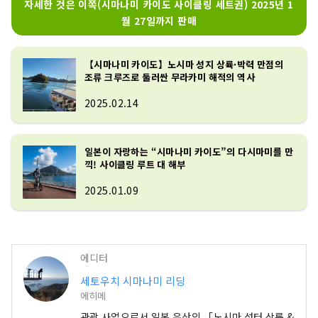
자세한 것은 이쪽(시마나미 카이도 사이클링 세트권) 2025년 1
월 27일까지 판매
【시마나미 카이도】노시마 성지 상륙·박력 만점의
조류 크루즈로 둘러싼 무라카미 해적의 역사
2025.02.14
일본이 자랑하는 “시마나미 카이도”의 다시마미를 만
끽! 사이클링 루트 대 해부
2025.01.09
에디터
세토우치 시마나미 리딩
에히메
관광 사업으로서 일본 유산의 「노시마 성터 상륙 &