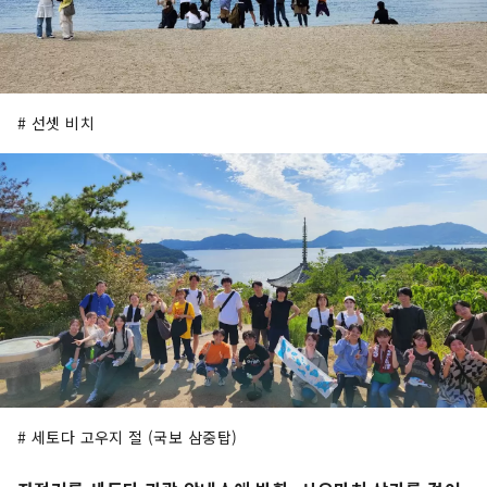
# 선셋 비치
# 세토다 고우지 절 (국보 삼중탑)