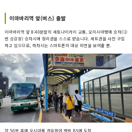
스의 운행 “히로시마~이마바리·후쿠야마~이마바
리·후쿠야마~마츠야마”, 요금소 운영, 요음 사업으
로서 “내도 해협 서비스 에리어” “바람의 레스토
이마바리역 앞(버스) 출발
랑” “마루노우치 88옥” 그 외, 오카야마 이과 대학
의 이마바리 캠퍼스 식당의 운영을 통해, 많은 방문
이마바리역 앞 8:40분발의 세토나이카이 교통, 오미시마행에 승차(②
해 주시는 여러분을 향한 유객 서비스
번 승강장) 승차시에 정리권을 스스로 받습니다. 세트권을 사전 구입
하고 있으므로, 하차시는 스마트폰의 대상 외면을 보여줄 뿐.
약 50분 후에 오시마를 경유하여 백방 BS에 도착