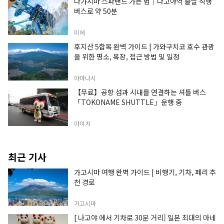
나가시마 스파랜드 가는 법｜나고야역 출발 직행
버스로 약 50분
미에
후지산 5합목 완벽 가이드 | 가와구치코 호수 관광
을 위한 명소, 복장, 접근 방법 및 일정
야마나시
【무료】공항 섬과 시내를 연결하는 셔틀 버스
「TOKONAME SHUTTLE」운행 중
아이치
최근 기사
가고시마 여행 완벽 가이드 | 비행기, 기차, 페리 추
천 경로
가고시마
[ 나고야 에서 기차로 30분 거리] 일본 최대의 마네