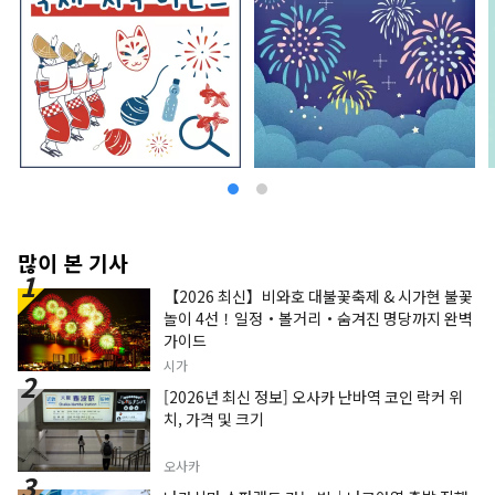
많이 본 기사
【2026 최신】비와호 대불꽃축제 & 시가현 불꽃
놀이 4선！일정・볼거리・숨겨진 명당까지 완벽
가이드
시가
[2026년 최신 정보] 오사카 난바역 코인 락커 위
치, 가격 및 크기
오사카