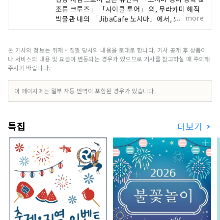
조류 크루즈」 「사이클 투어」 외, 무라카미 해적
more
박물관 내의 「JibaCafe 노시마」에서, 오피셜 상
품의 개발 판매, 관공청용 유객 서비스를 실시하고
있습니다. 또, 로드 서비스 사업으로서, 고속버스의
운행 “히로시마~이마바리·후쿠야마~이마바리·후
본 기사의 정보는 취재・집필 당시의 내용을 토대로 합니다. 기사 공개 후 상품이
쿠야마~마츠야마”, 요금소 운영, 요음 사업으로서
나 서비스의 내용 및 요금이 변동되는 경우가 있으므로 기사를 참고하실 때 주의해
“내도 해협 서비스 에리어” “바람의 레스토랑” “마
주시기 바랍니다.
루노우치 88옥” 그 외, 오카야마 이과 대학의 이마
바리 캠퍼스 식당의 운영을 통해, 많은 방문해 주시
이 페이지에는 일부 자동 번역이 포함된 경우가 있습니다.
는 여러분을 향한 유객 서비스
특집
더보기