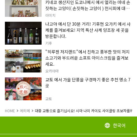
키네코 생산지인 도코나메시 에서 열리는 마네 손
짓하는 고양이( 손짓하는 고양이 ) 전시회에 대한
정보입니다.
아이치
나고야 에서 단 30분 거리! 기후현 오가키 에서 사
케를 즐겨보세요! 지역 특산 사케 양조장 세 곳을
방문합니다.
기후
"히루젠 저지랜드"에서 진하고 풍부한 맛의 저지
소고기와 부드러운 소프트 아이스크림을 즐겨보
세요.
오카야마
교토 에서 가을 단풍을 구경하기 좋은 추천 명소 7
곳
교토
HOME
에히메
대중 교통으로 즐기십시오! 시마 나미 카이도 사이클링 초보자를위한 
한국어
language