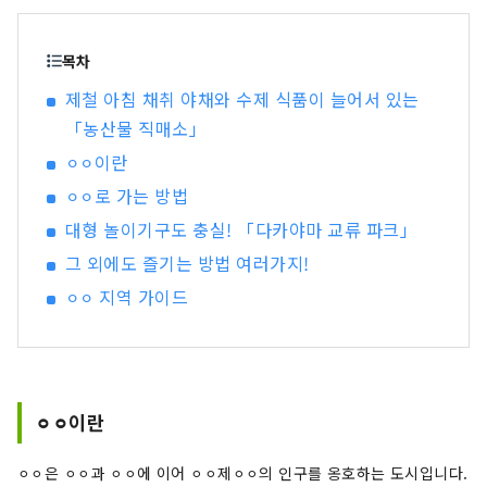
목차
제철 아침 채취 야채와 수제 식품이 늘어서 있는
「농산물 직매소」
⚪︎⚪︎이란
⚪︎⚪︎로 가는 방법
대형 놀이기구도 충실! 「다카야마 교류 파크」
그 외에도 즐기는 방법 여러가지!
⚪︎⚪︎ 지역 가이드
⚪︎⚪︎이란
⚪︎⚪︎은 ⚪︎⚪︎과 ⚪︎⚪︎에 이어 ⚪︎⚪︎제⚪︎⚪︎의 인구를 옹호하는 도시입니다.