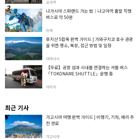
오사카
나가시마 스파랜드 가는 법｜나고야역 출발 직행
버스로 약 50분
미에
후지산 5합목 완벽 가이드 | 가와구치코 호수 관광
을 위한 명소, 복장, 접근 방법 및 일정
야마나시
【무료】공항 섬과 시내를 연결하는 셔틀 버스
「TOKONAME SHUTTLE」운행 중
아이치
최근 기사
가고시마 여행 완벽 가이드 | 비행기, 기차, 페리 추
천 경로
가고시마