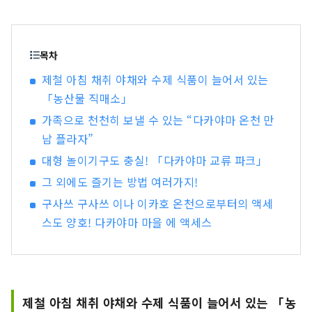
게 보내고 싶은 분이나 아웃도어 액티비티를 즐기
고 기분 전환을 하고 싶은 분에게 최적입니다. 합니
다. 도쿄에서 교통 요충지인 다카사키시까지 신칸
센을 타면 약 1시간만에 올 수 있기 때문에 당일치
목차
기 관광도 즐길 수 있지만, 여러일 체류로 보다 군마
제철 아침 채취 야채와 수제 식품이 늘어서 있는
의 매력에 잠길 수 있습니다.
「농산물 직매소」
가족으로 천천히 보낼 수 있는 “다카야마 온천 만
남 플라자”
대형 놀이기구도 충실! 「다카야마 교류 파크」
그 외에도 즐기는 방법 여러가지!
구사쓰 구사쓰 이나 이카호 온천으로부터의 액세
스도 양호! 다카야마 마을 에 액세스
제철 아침 채취 야채와 수제 식품이 늘어서 있는 「농