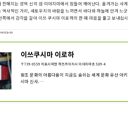
해지는 성역 신의 섬·미야지마에서 잠들어 깨어난다. 옮겨가는 사계절, 야마야마로 이
 역사적인 거리, 세토우치의 바람을 느끼면서 바다와 하늘에 안겨 느긋하게
안쪽에서 감각을 갈아 이쓰 쿠시마 이로하의 한 때 마음을 풀고 보내십시
되어 있습니다.
이쓰쿠시마 이로하
〒739-0559 히로시마현 하츠카이치시 미야지마초 589-4
왕조 문화의 아름다움이 지금도 숨쉬는 세계 문화 유산 아
시마 신사.

미야지마의 여관 「이쓰쿠시마 이로하」는, 일본 전통의 창
히 하면서, 그리움에 싸인 방과, 세토우치의 맛, 천공의 온천,
담은 자연체의 대접으로, 여행자를 맞이 하는 치유의 숙소입
섬에서 삶의 평온함을 느낄 수 있는 밤을 보내십시오.