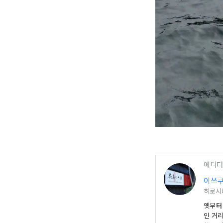
에디터
이쓰쿠
히로시
옛부터 전해
인 거리