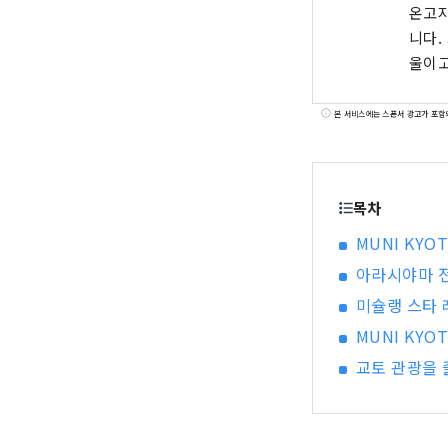
온고지
니다.
울이고
본 서비스에는 스폰서 광고가 포함
목차
MUNI KY
아라시야마 전
미슐랭 스타
MUNI KY
교토 관광을 