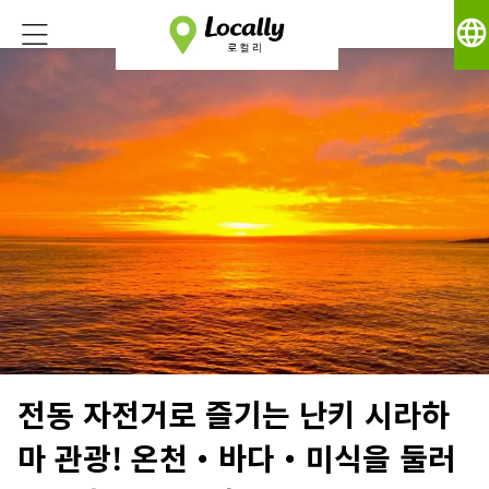
language
전동 자전거로 즐기는 난키 시라하
마 관광! 온천・바다・미식을 둘러