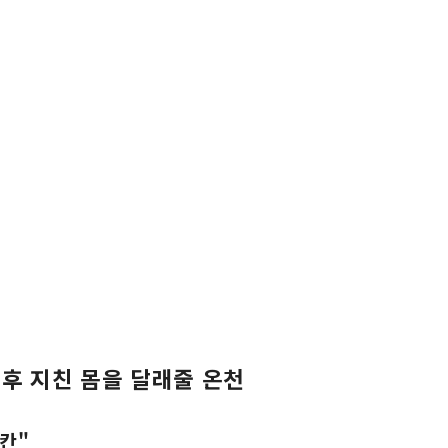
 후 지친 몸을 달래줄 온천
칸"