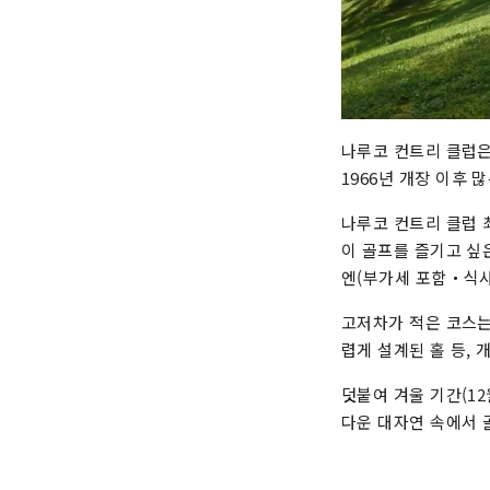
나루코 컨트리 클럽은
1966년 개장 이후
나루코 컨트리 클럽 
이 골프를 즐기고 싶은
엔(부가세 포함・식사별)
고저차가 적은 코스는
렵게 설계된 홀 등, 
덧붙여 겨울 기간(1
다운 대자연 속에서 