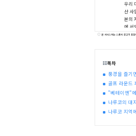
우리 
산 사
본의 
에 서
본술이
본 서비스에는 스폰서 광고가 포함
목차
풍경을 즐기면
골프 라운드 
"베테이엔"에
나루코의 대자
나루코 지역에