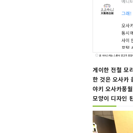
에디
그래!
오사카
동시에
사이 
포털 
자!"
본 서비스에는 스폰서 광고가 포함
「에에
게이한 전철 모리
한 것은 오사카
야키 오사카풍월'
모양이 디자인 