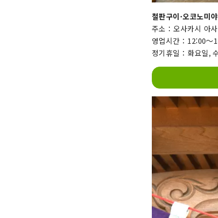
철판구이·오코노미야
주소：오사카시 아사히
영업시간：12:00～14:0
정기휴일：화요일, 