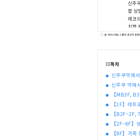
신주쿠
합 상
레코드 등의 매
치한 
스 시
본 서비스에는 스폰서 광고가 포함
에이스
니다.
있습니
목차
신주쿠역에서 
신주쿠 역에
【MB3F, 
【1F】레트로
【B2F~2F,
【2F~6F】
【8F】가족