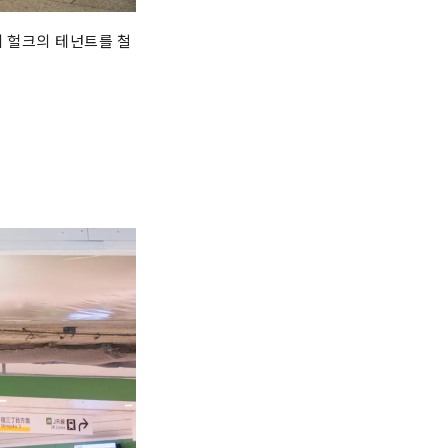
치 헐크의 테넌트를 철