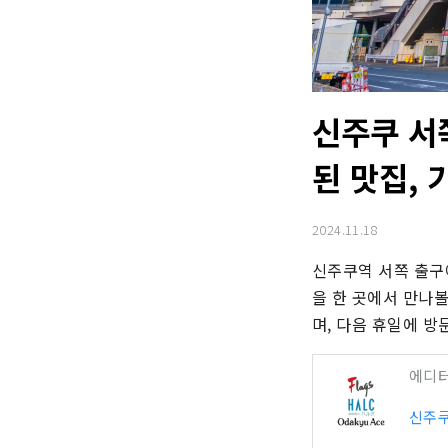
신주쿠 서
된 맛집, 
2024.11.18
신주쿠역 서쪽 출구에
을 한 곳에서 만나볼
며, 다음 휴일에 방
에디
신주쿠