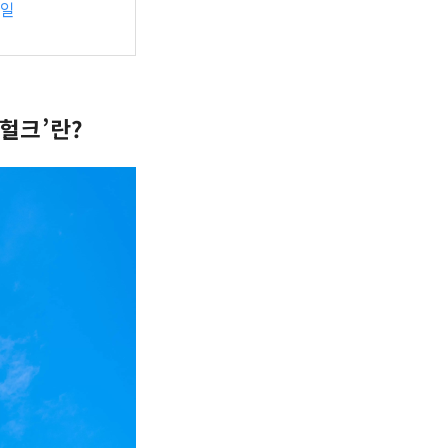
휴일
헐크’란?