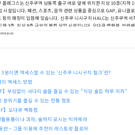
 플래그스는 신주쿠역 남동쪽 출구 바로 앞에 위치한 지상 10층(지하 1
업 시설입니다. 패션, 스포츠, 음악 관련 상품을 중심으로 GAP, 유니클로
장이 입점해 있습니다. 신주쿠 니시구치 HALC는 신주쿠역 서쪽 출구 맞은편에 위
지하 3층, 지상 8층 규모의 복합 상업 시설입니다. 오다큐 백화점, 빅카메
설 등이 입점하여 사람들이 자신만의 방식으로 일상을 즐길 수 있도록 지원합
되어 있습니다.
는 신주쿠 서쪽 출구 지하에 위치한 복합 상업 시설로, 북관과 남관 두
 다양한 레스토랑과 소매점이 입점해 있어 비가 오는 날에도 쇼핑과 길거
다.
3분이면 액세스할 수 있는 ‘신주쿠 니시구치 헐크’란?
서의 액세스 방법
B3F】부담없이 사다리 술을 즐길 수 있는 “식당 술집 하루 치카”
 분위기를 즐길 수 있는 전통 점포
 7F】오다큐 백화점
생활용품이나 과자, 술까지 모시는 빅카메라
 동반・그룹 이용에 추천의 레스토랑 플로어