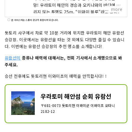
망! 우라토미 해안의 경승과 오키나와의 바다에 끌
more
리지 않는 투명도 25m, “이와미 블루”라고 불리는
맑은 바다를 선상에서 닿지 않고 즐길 수 있는 크루
본 서비스에는 스폰서 광고가 포함되어 있습니다.
징♪ 유람선은 섬들 사이를 항행하기 때문에, 일본
해의 다이나믹함을 맛볼 수 있는 크루징입니다. 1주
돗토리 사구에서 차로 약 10분 거리에 위치한 우라토미 해안 유람선
약 40분의 크루징을 즐길 수 있습니다.
승강장. 이곳에서는 유람선을 타는 것 외에도 다양한 즐길 수 있습니
다. 이번에는 유람선 승강장의 추천 명소를 소개합니다!
유람선의
종류나 매력에 대해서는, 전회 기사에서
소개했으므로 봐
주세요.
승선 전후에도 돗토리현 이와미초의 매력을 만끽합시다! !
우라토미 해안섬 순회 유람선
〒681-0073 돗토리현 이와미군 이와미초 오타니
2182-12