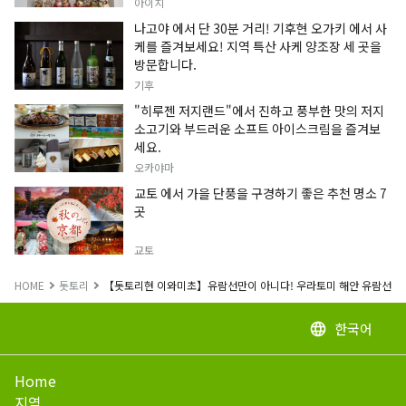
정보입니다.
아이치
나고야 에서 단 30분 거리! 기후현 오가키 에서 사
케를 즐겨보세요! 지역 특산 사케 양조장 세 곳을
방문합니다.
기후
"히루젠 저지랜드"에서 진하고 풍부한 맛의 저지
소고기와 부드러운 소프트 아이스크림을 즐겨보
세요.
오카야마
교토 에서 가을 단풍을 구경하기 좋은 추천 명소 7
곳
교토
HOME
돗토리
【돗토리현 이와미초】유람선만이 아니다! 우라토미 해안 유람선 승
한국어
language
Home
지역