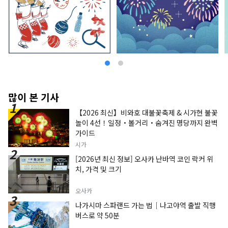
많이 본 기사
【2026 최신】비와호 대불꽃축제 & 시가현 불꽃
놀이 4선！일정・볼거리・숨겨진 명당까지 완벽
가이드
시가
[2026년 최신 정보] 오사카 난바역 코인 락커 위
치, 가격 및 크기
오사카
나가시마 스파랜드 가는 법｜나고야역 출발 직행
버스로 약 50분