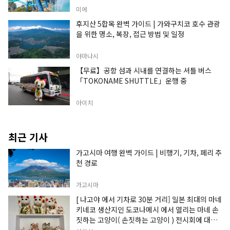
미에
후지산 5합목 완벽 가이드 | 가와구치코 호수 관광
을 위한 명소, 복장, 접근 방법 및 일정
야마나시
【무료】공항 섬과 시내를 연결하는 셔틀 버스
「TOKONAME SHUTTLE」운행 중
아이치
최근 기사
가고시마 여행 완벽 가이드 | 비행기, 기차, 페리 추
천 경로
가고시마
[ 나고야 에서 기차로 30분 거리] 일본 최대의 마네
키네코 생산지인 도코나메시 에서 열리는 마네 손
짓하는 고양이( 손짓하는 고양이 ) 전시회에 대한