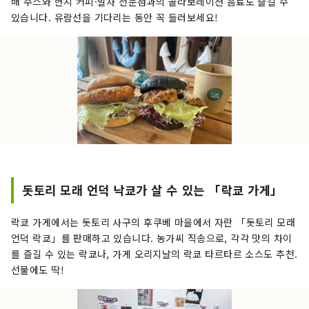
배 주스와 현지 커피·말차 전문점과의 콜라보레이션 음료도 즐길 수
있습니다. 유람선을 기다리는 동안 꼭 들러보세요!
돗토리 모래 언덕 낙쿄가 살 수 있는 「락쿄 가게」
락쿄 가게에서는 돗토리 사구의 후쿠베 마을에서 자란 「돗토리 모래
언덕 락쿄」를 판매하고 있습니다. 농가씨 직송으로, 각각 맛의 차이
를 즐길 수 있는 락쿄나, 가게 오리지날의 락쿄 타르타르 소스도 추천.
선물에도 딱!