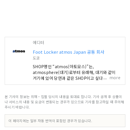
에디터
Foot Locker atmos Japan 공동 회사
도쿄
SHOP명인 “atmos(아토모스)”는,
atmosphere(대기)로부터 유래해, 대기와 같이
more
거기에 있어 당연과 같은 SHOP이고 싶다.
“atmos”는, 2000년, 도쿄·하라주쿠에 헤드숍을
오픈. 패션으로서의 운동화를 테마로, 점내는 운동
화 벽을 설치. 내셔널 브랜드와의 콜라보레이션이나
본 기사의 정보는 취재・집필 당시의 내용을 토대로 합니다. 기사 공개 후 상품이
익스클루시브 모델을 비롯해, 최신 제품의 테스트
나 서비스의 내용 및 요금이 변동되는 경우가 있으므로 기사를 참고하실 때 주의해
런치나 마케팅 등 도쿄의 스니커 문화를 세계를 향
주시기 바랍니다.
해 발신하고 있습니다.
이 페이지에는 일부 자동 번역이 포함된 경우가 있습니다.