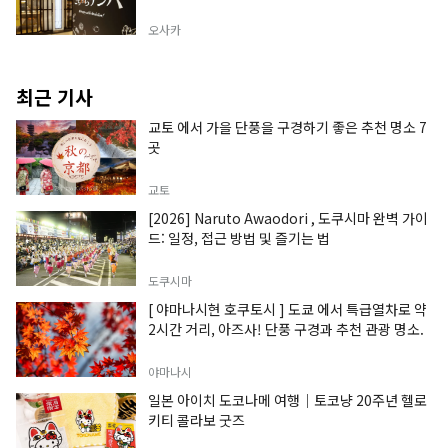
오사카
최근 기사
교토 에서 가을 단풍을 구경하기 좋은 추천 명소 7
곳
교토
[2026] Naruto Awaodori , 도쿠시마 완벽 가이
드: 일정, 접근 방법 및 즐기는 법
도쿠시마
[ 야마나시현 호쿠토시 ] 도쿄 에서 특급열차로 약
2시간 거리, 아즈사! 단풍 구경과 추천 관광 명소.
야마나시
일본 아이치 도코나메 여행｜토코냥 20주년 헬로
키티 콜라보 굿즈