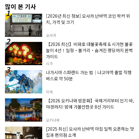
많이 본 기사
[2026년 최신 정보] 오사카 난바역 코인 락커 위
치, 가격 및 크기
오사카
【2026 최신】비와호 대불꽃축제 & 시가현 불꽃
놀이 4선！일정・볼거리・숨겨진 명당까지 완벽
가이드
시가
나가시마 스파랜드 가는 법｜나고야역 출발 직행
버스로 약 50분
미에
【2026 오키나와 밤문화】국제거리부터 인기 바,
야경까지! 밤에 가볼만한곳 8선 가이드
오키나와
[2025 최신] 오사카 난바역 아침 일찍 오픈하는 맛
집과 편의점 소개