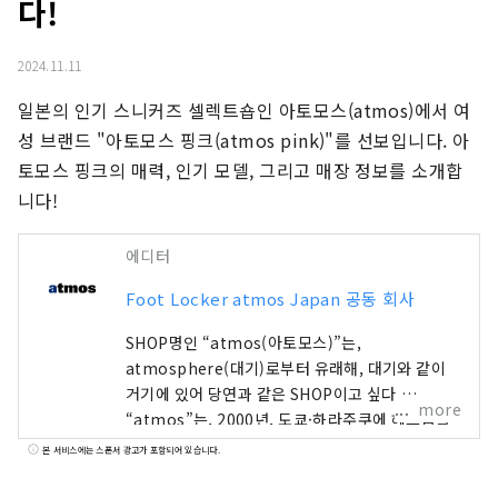
다!
2024.11.11
일본의 인기 스니커즈 셀렉트숍인 아토모스(atmos)에서 여
성 브랜드 "아토모스 핑크(atmos pink)"를 선보입니다. 아
토모스 핑크의 매력, 인기 모델, 그리고 매장 정보를 소개합
니다!
에디터
Foot Locker atmos Japan 공동 회사
SHOP명인 “atmos(아토모스)”는,
atmosphere(대기)로부터 유래해, 대기와 같이
거기에 있어 당연과 같은 SHOP이고 싶다.
more
“atmos”는, 2000년, 도쿄·하라주쿠에 헤드숍을
오픈. 패션으로서의 운동화를 테마로, 점내는 운동
본 서비스에는 스폰서 광고가 포함되어 있습니다.
화 벽을 설치. 내셔널 브랜드와의 콜라보레이션이
나 익스클루시브 모델을 비롯해, 최신 제품의 테스