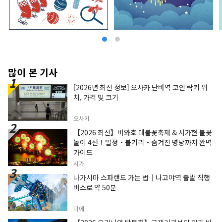
많이 본 기사
[2026년 최신 정보] 오사카 난바역 코인 락커 위
치, 가격 및 크기
오사카
【2026 최신】비와호 대불꽃축제 & 시가현 불꽃
놀이 4선！일정・볼거리・숨겨진 명당까지 완벽
가이드
시가
나가시마 스파랜드 가는 법｜나고야역 출발 직행
버스로 약 50분
미에