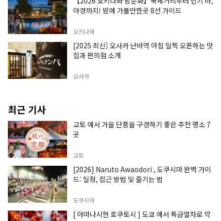
【2026 오키나와 밤문화】국제거리부터 인기 바,
야경까지! 밤에 가볼만한곳 8선 가이드
오키나와
[2025 최신] 오사카 난바역 아침 일찍 오픈하는 맛
집과 편의점 소개
오사카
최근 기사
교토 에서 가을 단풍을 구경하기 좋은 추천 명소 7
곳
교토
[2026] Naruto Awaodori , 도쿠시마 완벽 가이
드: 일정, 접근 방법 및 즐기는 법
도쿠시마
[ 야마나시현 호쿠토시 ] 도쿄 에서 특급열차로 약