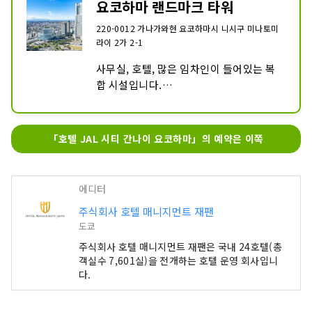
많은 어트랙션이 있기 때문에 어린이와 함
요코하마 랜드마크 타워
께 즐길 수 있는 시설입니다.
220-0012 가나가와현 요코하마시 니시구 미나토미
라이 2가 2-1
사무실, 호텔, 많은 임차인이 들어있는 복
합 시설입니다.

69층의 전망 플로어 스카이 가든에서는 입
장료는 1,000엔으로 야경을 중심으로 요
코하마의 아름다운 전망을 감상할 수 있습
「호텔 JAL 시티 간나이 요코하마」의 예약은 이쪽
니다.

52~67층은 요코하마 로열 파크 호텔의 객
실입니다.
에디터
주식회사 호텔 매니지먼트 재팬
도쿄
주식회사 호텔 매니지먼트 재팬은 국내 24호텔(총
객실수 7,601실)을 전개하는 호텔 운영 회사입니
다.