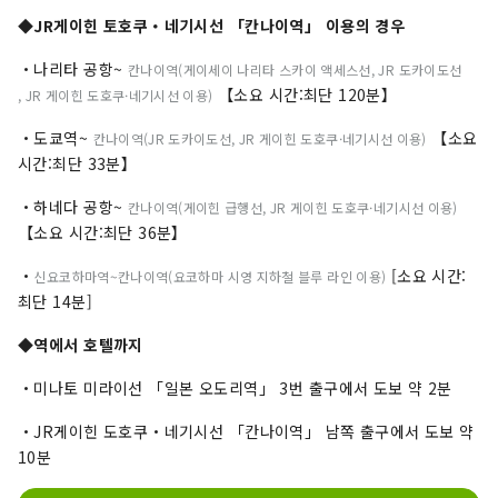
◆JR게이힌 토호쿠・네기시선 「칸나이역」 이용의 경우
・나리타 공항~
칸나이역(게이세이 나리타 스카이 액세스선, ​​JR 도카이도선
【소요 시간:최단 120분】
, JR 게이힌 도호쿠·네기시선 이용)
・도쿄역~
【소요
칸나이역(JR 도카이도선, JR 게이힌 도호쿠·네기시선 이용)
시간:최단 33분】
・하네다 공항~
칸나이역(게이힌 급행선, JR 게이힌 도호쿠·네기시선 이용)
【소요 시간:최단 36분】
・
[소요 시간:
신요코하마역~칸나이역(요코하마 시영 지하철 블루 라인 이용)
최단 14분]
◆역에서 호텔까지
・미나토 미라이선 「일본 오도리역」 3번 출구에서 도보 약 2분
・JR게이힌 도호쿠・네기시선 「칸나이역」 남쪽 출구에서 도보 약
10분