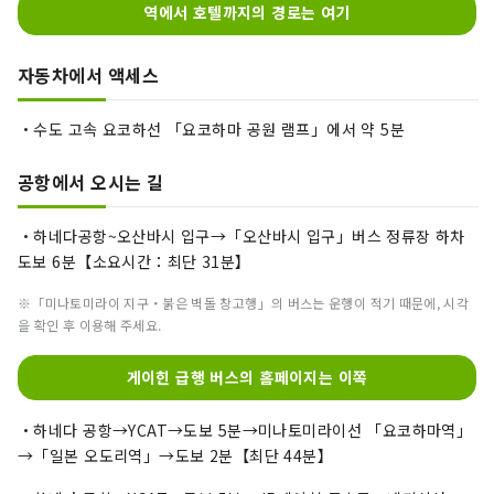
역에서 호텔까지의 경로는 여기
자동차에서 액세스
・수도 고속 요코하선 「요코하마 공원 램프」에서 약 5분
공항에서 오시는 길
・하네다공항~오산바시 입구→「오산바시 입구」버스 정류장 하차
도보 6분【소요시간：최단 31분】
※「미나토미라이 지구・붉은 벽돌 창고행」의 버스는 운행이 적기 때문에, 시각
을 확인 후 이용해 주세요.
게이힌 급행 버스의 홈페이지는 이쪽
・하네다 공항→YCAT→도보 5분→미나토미라이선 「요코하마역」
→「일본 오도리역」→도보 2분【최단 44분】