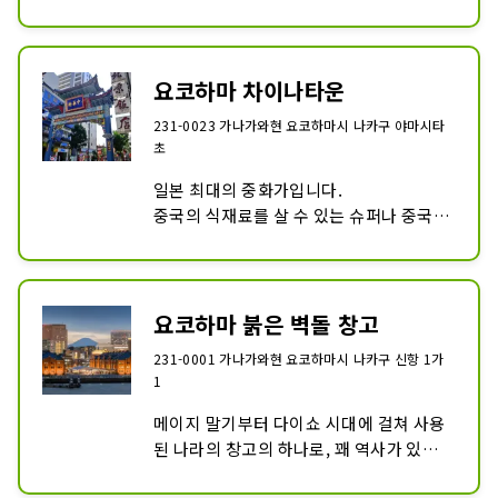
많은 꽃이 피고 장미의 명소로도 알려져 있
습니다.

천천히 걸어서 경치를 즐길 수 있는 공원으
로서는 베스트 스포트라고 할 수 있습니다.
요코하마 차이나타운
231-0023 가나가와현 요코하마시 나카구 야마시타
초
일본 최대의 중화가입니다.

중국의 식재료를 살 수 있는 슈퍼나 중국풍
의 패션 의류점, 다양한 식료품점이 갖추어
져 있습니다.

중국 스트리트에는 10개의 중국풍 아치가 
있습니다.
요코하마 붉은 벽돌 창고
231-0001 가나가와현 요코하마시 나카구 신항 1가
1
메이지 말기부터 다이쇼 시대에 걸쳐 사용
된 나라의 창고의 하나로, 꽤 역사가 있는 
건물입니다.
