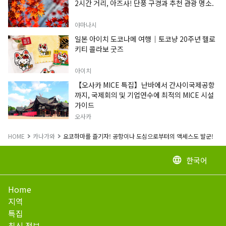
2시간 거리, 아즈사! 단풍 구경과 추천 관광 명소.
야마나시
일본 아이치 도코나메 여행｜토코냥 20주년 헬로
키티 콜라보 굿즈
아이치
【오사카 MICE 특집】난바에서 간사이국제공항
까지, 국제회의 및 기업연수에 최적의 MICE 시설
가이드
오사카
HOME
카나가와
요코하마를 즐기자! 공항이나 도심으로부터의 액세스도 발군! 「호텔
한국어
language
Home
지역
특집
최신 정보