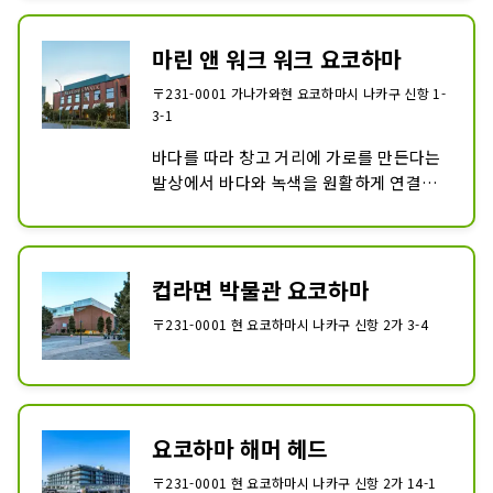
활동 광장에서는 계절에 따라 다양한 활동
을 자주 개최합니다.

2022년 12월 초순에 리뉴얼 오픈했습니
마린 앤 워크 워크 요코하마
다.

〒231-0001 가나가와현 요코하마시 나카구 신항 1-
리뉴얼하고 파워 업 한 요코하마 아카 벽돌 
3-1
창고에는 신규 점포 18 점포를 포함한 총 
60 점포가 출점하고 있습니다.
바다를 따라 창고 거리에 가로를 만든다는 
발상에서 바다와 녹색을 원활하게 연결하
여 태어난 오픈 몰.

거리 산책의 쇼핑, 바다를 바라보면서 식
사, 혹은 산책을 하거나… 거기에 있는 것
만으로 상질의 시간을 보낼 수 있는 공간을 
컵라면 박물관 요코하마
제공합니다.
〒231-0001 현 요코하마시 나카구 신항 2가 3-4
요코하마 해머 헤드
〒231-0001 현 요코하마시 나카구 신항 2가 14-1