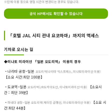
※단체 이용 등으로 영업 시간이 변경되는 경우도 있습니다.
공식 HP에서도 확인할 수 있습니다
「호텔 JAL 시티 관내 요코하마」까지의 액세스
기차로 오시는 길
◆미나토 미라이선 「일본 오도리역」 이용의 경우
・나리타 공항~일본
오도리역(나리타 익스프레스, 미나토미라이선 이용)
【소요 시간:최단 100분】
・도쿄역~일본
【소요시
오도리역(JR도카이도선, 미나토미라이선 이용)
간：최단 39분】
・
【소요 시
하네다 공항~일본 오도리역(게이힌 급행선, 미나토미라이선 이용)
간:최단 44분】