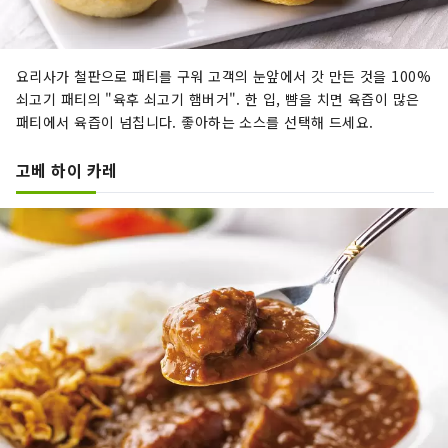
요리사가 철판으로 패티를 구워 고객의 눈앞에서 갓 만든 것을 100%
쇠고기 패티의 "육후 쇠고기 햄버거". 한 입, 뺨을 치면 육즙이 많은
패티에서 육즙이 넘칩니다. 좋아하는 소스를 선택해 드세요.
고베 하이 카레