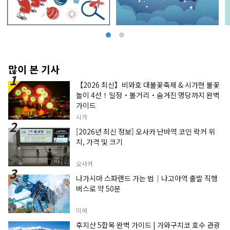
많이 본 기사
【2026 최신】비와호 대불꽃축제 & 시가현 불꽃
놀이 4선！일정・볼거리・숨겨진 명당까지 완벽
가이드
시가
[2026년 최신 정보] 오사카 난바역 코인 락커 위
치, 가격 및 크기
오사카
나가시마 스파랜드 가는 법｜나고야역 출발 직행
버스로 약 50분
미에
후지산 5합목 완벽 가이드 | 가와구치코 호수 관광