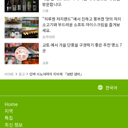
방문합니다.
기후
"히루젠 저지랜드"에서 진하고 풍부한 맛의 저지
소고기와 부드러운 소프트 아이스크림을 즐겨보
세요.
오카야마
교토 에서 가을 단풍을 구경하기 좋은 추천 명소 7
곳
교토
HOME
효고
단바 시노야마의 지비에 「보탄 냄비」
한국어
language
Home
지역
특집
최신 정보