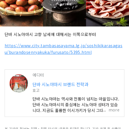
단바 시노야마시 고향 납세에 대해서는 이쪽으로부터
https://www.city.tambasasayama.lg.jp/soshikikarasagas
u/burandosenryakuka/furusato/5395.html
에디터
단바 시노야마시 브랜드 전략과
효고
단바 시노야마는 역사와 전통이 넘치는 마을입니다.
단바 시노야마시의 중심에는 시노야마 성터가 있습
more
니다. 지금도 훌륭한 이시가키가 당시 그대로 남아
있고, 그것을 둘러싸도록 해서 성시의 거리가 펼쳐
져 있습니다. 단바 시노야마의 거리와 문화는 교토
의 영향이 짙게 반영되어 있어, 실제로 성시를 걸어
본 기사의 정보는 취재・집필 당시의 내용을 토대로 합니다. 기사 공개 후 상품이