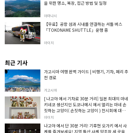
을 위한 명소, 복장, 접근 방법 및 일정
야마나시
【무료】공항 섬과 시내를 연결하는 셔틀 버스
「TOKONAME SHUTTLE」운행 중
아이치
최근 기사
가고시마 여행 완벽 가이드 | 비행기, 기차, 페리 추
천 경로
가고시마
[ 나고야 에서 기차로 30분 거리] 일본 최대의 마네
키네코 생산지인 도코나메시 에서 열리는 마네 손
짓하는 고양이( 손짓하는 고양이 ) 전시회에 대한
정보입니다.
아이치
나고야 에서 단 30분 거리! 기후현 오가키 에서 사
케를 즐겨보세요! 지역 특산 사케 양조장 세 곳을