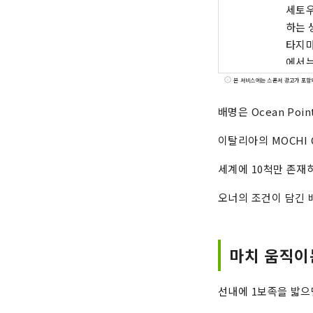
세토우
하는 
타지마
에서는
본 서비스에는 스폰서 광고가 포함
배명은 Ocean Poi
이탈리아의 MOCHI C
세계에 10척만 존재
오너의 조건이 담긴 
마치 움직이
선내에 1보족을 밟으