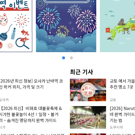
최근 기사
[2026년 최신 정보] 오사카 난바역 코
교토 에서 가을
인 락커 위치, 가격 및 크기
추천 명소 7곳
오사카
교토
【2026 최신】비와호 대불꽃축제 &
[2026] Naru
시가현 불꽃놀이 4선！일정・볼거
마 완벽 가이드:
리・숨겨진 명당까지 완벽 가이드
기는 법
시가
도쿠시마