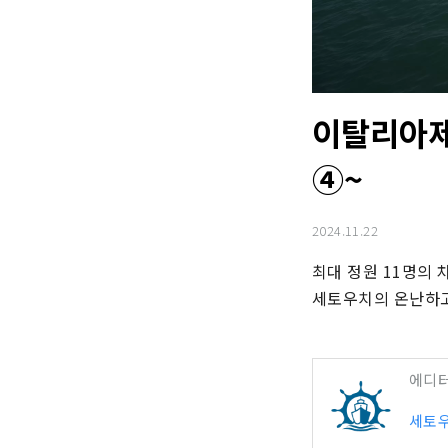
이탈리아제
④~
2024.11.22
최대 정원 11명의 차
세토우치의 온난하고
에디
세토우