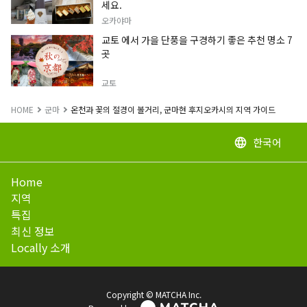
세요.
오카야마
교토 에서 가을 단풍을 구경하기 좋은 추천 명소 7
곳
교토
HOME
군마
온천과 꽃의 절경이 볼거리, 군마현 후지오카시의 지역 가이드
한국어
language
Home
지역
특집
최신 정보
Locally 소개
Copyright © MATCHA Inc.