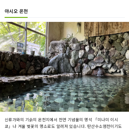
야시오 온천
신류가와의 기슭의 온천지에서 천연 기념물의 명석 「미나미 이시
쿄」나 겨울 벚꽃의 명소로도 알려져 있습니다. 탄산수소염천이기도