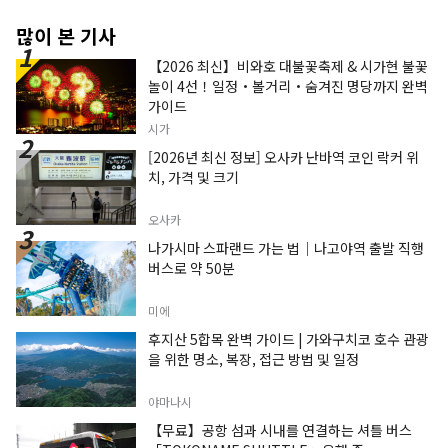
많이 본 기사
【2026 최신】비와호 대불꽃축제 & 시가현 불꽃
놀이 4선！일정・볼거리・숨겨진 명당까지 완벽
가이드
시가
[2026년 최신 정보] 오사카 난바역 코인 락커 위
치, 가격 및 크기
오사카
나가시마 스파랜드 가는 법｜나고야역 출발 직행
버스로 약 50분
미에
후지산 5합목 완벽 가이드 | 가와구치코 호수 관광
을 위한 명소, 복장, 접근 방법 및 일정
야마나시
【무료】공항 섬과 시내를 연결하는 셔틀 버스