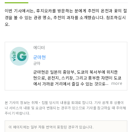
이번 기사에서는, 후지오카를 방문하는 분에게 추천의 온천과 꽃의 절
경을 볼 수 있는 관광 명소, 추천의 과자를 소개했습니다. 참조하십시
오.
에디터
군마현
군마
군마현은 일본의 중앙부, 도쿄의 북서부에 위치한
현으로, 온천지, 스키장, 그리고 풍부한 자연이 도쿄
more
에서 가까운 거리에서 즐길 수 있는 것으로 알려져
있습니다. 에 둘러싸인 매력적인 온천지가 포인트
거기서, 일상의 번잡함으로부터 떨어져 느긋하게 보
내고 싶은 분이나 아웃도어 액티비티를 즐기고 기분
본 기사의 정보는 취재・집필 당시의 내용을 토대로 합니다. 기사 공개 후 상품이
전환을 하고 싶은 분에게 최적입니다. 합니다. 도쿄
나 서비스의 내용 및 요금이 변동되는 경우가 있으므로 기사를 참고하실 때 주의해
에서 교통 요충지인 다카사키시까지 신칸센을 타면
주시기 바랍니다.
약 1시간만에 올 수 있기 때문에 당일치기 관광도 즐
길 수 있지만, 여러일 체류로 보다 군마의 매력에 잠
이 페이지에는 일부 자동 번역이 포함된 경우가 있습니다.
길 수 있습니다.