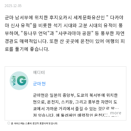
2025.12.05
군마 남서부에 위치한 후지오카시 세계문화유산인 " 다카야
마 신사 유적"을 비롯한 석기 시대와 고분 시대의 유적이 풍
부하며, "등나무 언덕"과 "사쿠라야마 공원" 등 풍부한 자연 
경관도 매력적입니다. 또한 산 곳곳에 온천이 있어 여행의 피
로를 풀기에 좋습니다.
에디터
군마현
군마현은 일본의 중앙부, 도쿄의 북서부에 위치한
현으로, 온천지, 스키장, 그리고 풍부한 자연이 도
쿄에서 가까운 거리에서 즐길 수 있는 것으로 알려
more
져 있습니다. 에 둘러싸인 매력적인 온천지가 포인
트 거기서, 일상의 번잡함으로부터 떨어져 느긋하
본 서비스에는 스폰서 광고가 포함되어 있습니다.
게 보내고 싶은 분이나 아웃도어 액티비티를 즐기