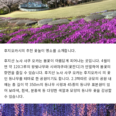
후지오카시의 추천 꽃놀이 명소를 소개합니다.
후지산 노사 사쿠 오카는 봄꽃이 아름답게 피어나는 곳입니다. 4월이
면 약 120그루의 왕벚나무와 시바자쿠라(꽃잔디)가 만발하여 봄꽃의
향연을 즐길 수 있습니다. 후지산 노사 사쿠 오카는 후지오카시 의 꽃
인 등나무를 테마로 한 공원이기도 합니다. 2.3헥타르 규모의 공원 내
에는 총 길이 약 350m의 등나무 시렁과 45종의 등나무 표본원이 있
어 보라색, 흰색, 분홍색 등 다양한 색깔과 모양의 등나무 꽃을 감상할
수 있습니다.