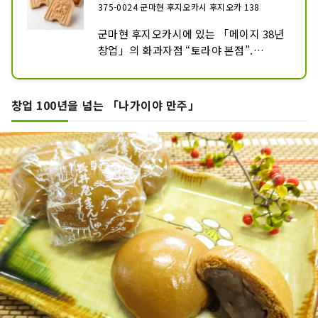
375-0024 군마현 후지오카시 후지오카 138
군마현 후지오카시에 있는 「메이지 38년 
창업」의 화과자점 “토라야 본점”.

귀와는 일본식 건축물의 동의 끝 등에 설치
되는 기와로, 액막이나 장식을 목적으로 하
고 있습니다.

창업 100년을 넘는 「나가이야 만주」
「귀신 사브레」는 그 귀와를 본뜬 가운데
의 피부에 사브레를 채워 제작하고 있습니
다.

또, 「귀신 사브레」에 비터인 쿠벨츄르 
스위트 초콜릿을 사용해 창작한 
「chocolate 귀신 사브레」도 추천입니
다.

인터넷에서도 구입할 수 있습니다.

호랑이집 본점 2층에는 호랑이집 Cafe도 
있습니다.