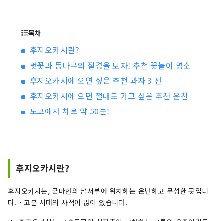
고 기분 전환을 하고 싶은 분에게 최적입니다. 합니
다. 도쿄에서 교통 요충지인 다카사키시까지 신칸
센을 타면 약 1시간만에 올 수 있기 때문에 당일치
목차
기 관광도 즐길 수 있지만, 여러일 체류로 보다 군마
후지오카시란?
의 매력에 잠길 수 있습니다.
벚꽃과 등나무의 절경을 보자! 추천 꽃놀이 명소
후지오카시에 오면 싶은 추천 과자 3 선
후지오카시에 오면 절대로 가고 싶은 추천 온천
도쿄에서 차로 약 50분!
후지오카시란?
후지오카시는, 군마현의 남서부에 위치하는 온난하고 무성한 곳입니
다.・고분 시대의 사적이 많이 있습니다.