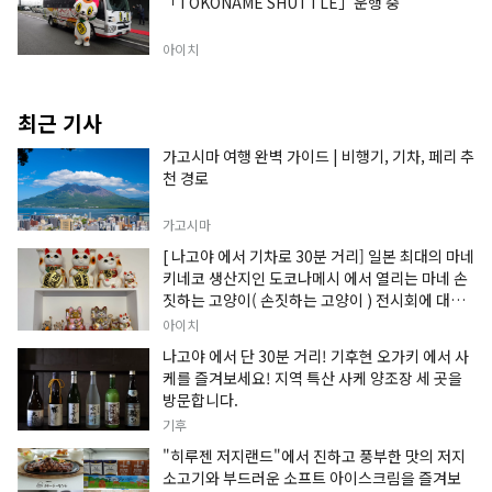
「TOKONAME SHUTTLE」운행 중
아이치
최근 기사
가고시마 여행 완벽 가이드 | 비행기, 기차, 페리 추
천 경로
가고시마
[ 나고야 에서 기차로 30분 거리] 일본 최대의 마네
키네코 생산지인 도코나메시 에서 열리는 마네 손
짓하는 고양이( 손짓하는 고양이 ) 전시회에 대한
정보입니다.
아이치
나고야 에서 단 30분 거리! 기후현 오가키 에서 사
케를 즐겨보세요! 지역 특산 사케 양조장 세 곳을
방문합니다.
기후
"히루젠 저지랜드"에서 진하고 풍부한 맛의 저지
소고기와 부드러운 소프트 아이스크림을 즐겨보