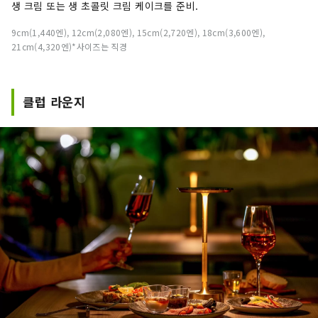
생 크림 또는 생 초콜릿 크림 케이크를 준비.
9cm(1,440엔), 12cm(2,080엔), 15cm(2,720엔), 18cm(3,600엔),
21cm(4,320엔)*사이즈는 직경
클럽 라운지