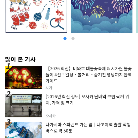
많이 본 기사
【2026 최신】비와호 대불꽃축제 & 시가현 불꽃
놀이 4선！일정・볼거리・숨겨진 명당까지 완벽
가이드
시가
[2026년 최신 정보] 오사카 난바역 코인 락커 위
치, 가격 및 크기
오사카
나가시마 스파랜드 가는 법｜나고야역 출발 직행
버스로 약 50분