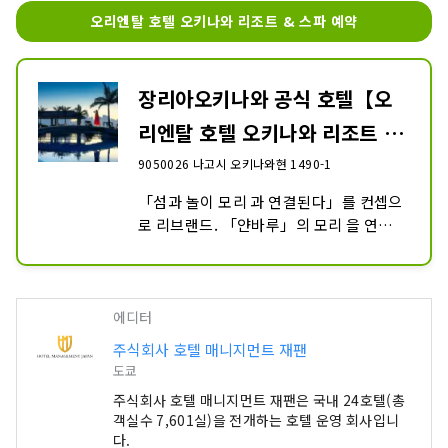
오리엔탈 호텔 오키나와 리조트 & 스파 예약
장리아오키나와 공식 호텔【오
리엔탈 호텔 오키나와 리조트 &
스파】...
9050026 나고시 오키나와현 1490-1
「섬과 놀이 모리 과 연결된다」를 컨셉으
로 리브랜드. 「얀바루」의 모리 을 연상
시키는 녹음이 넘치는 개방적인 로비 아트
리움. 44㎡ 이상의 넓은 객실이나, 바다를 
향해 펼쳐지는 언덕 위의 170m의 수영장
은 압도적인 스케일. 오리엔탈 호텔 오키나
에디터
와 리조트 & 스파는 오키나와현 오키나와 
주식회사 호텔 매니지먼트 재팬
나고시 에 있는 정글 오키나와 오키나와 공
도쿄
식 호텔입니다.
주식회사 호텔 매니지먼트 재팬은 국내 24호텔(총
객실수 7,601실)을 전개하는 호텔 운영 회사입니
다.