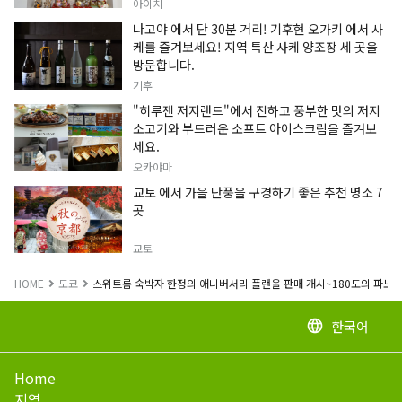
정보입니다.
아이치
나고야 에서 단 30분 거리! 기후현 오가키 에서 사
케를 즐겨보세요! 지역 특산 사케 양조장 세 곳을
방문합니다.
기후
"히루젠 저지랜드"에서 진하고 풍부한 맛의 저지
소고기와 부드러운 소프트 아이스크림을 즐겨보
세요.
오카야마
교토 에서 가을 단풍을 구경하기 좋은 추천 명소 7
곳
교토
HOME
도쿄
스위트룸 숙박자 한정의 애니버서리 플랜을 판매 개시~180도의 파노라마 
한국어
language
Home
지역