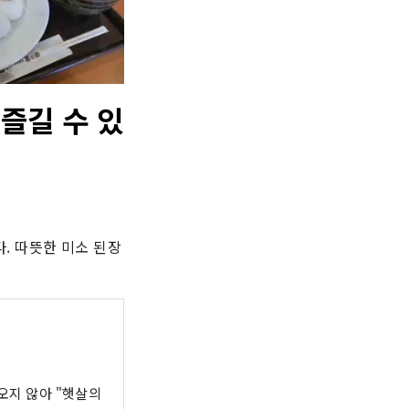
즐길 수 있
. 따뜻한 미소 된장
!
 오지 않아 "햇살의