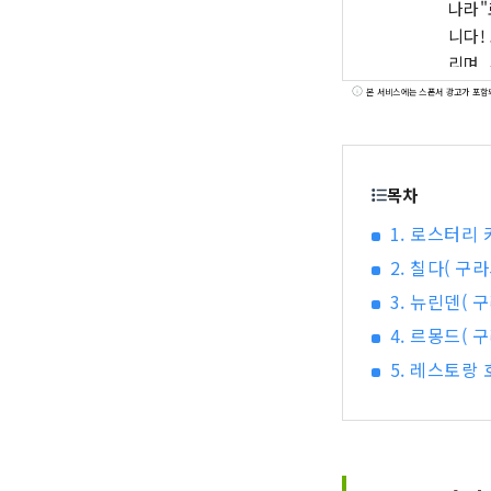
나라"
니다! 또
리며,
품질을 
본 서비스에는 스폰서 광고가 포함
오카야
키 미
목차
1. 로스터리
2. 칠다( 구
3. 뉴린덴( 
4. 르몽드( 
5. 레스토랑