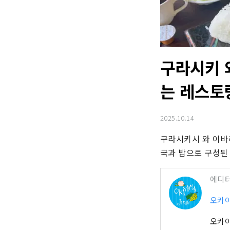
구라시키 
는 레스토
2025.10.14
구라시키시 와 이바
국과 밥으로 구성된
에디
오카
오카야