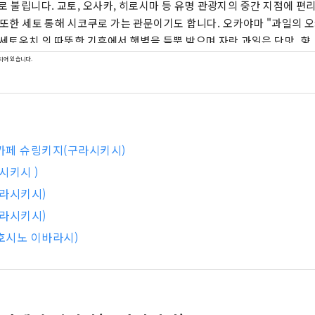
로 불립니다. 교토, 오사카, 히로시마 등 유명 관광지의 중간 지점에 편
한 세토 통해 시코쿠로 가는 관문이기도 합니다. 오카야마 "과일의 오카야마"라고도 불
 세토우치 의 따뜻한 기후에서 햇볕을 듬뿍 받으며 자란 과일은 단맛, 향,
자랑합니다. 백도, 머스캣 포도, 피오네 포도 등 제철 과일을 즐겨보세요! 오카야마
되어 있습니다.
마 성, 일본 3대 정원 중 하나인 오카야마 고라쿠엔, 역사와 문화, 예
관지구 등 세계적인 관광지가 있습니다!
 카페 슈링키지(구라시키시)
라시키시 )
구라시키시)
구라시키시)
 호시노 이바라시)