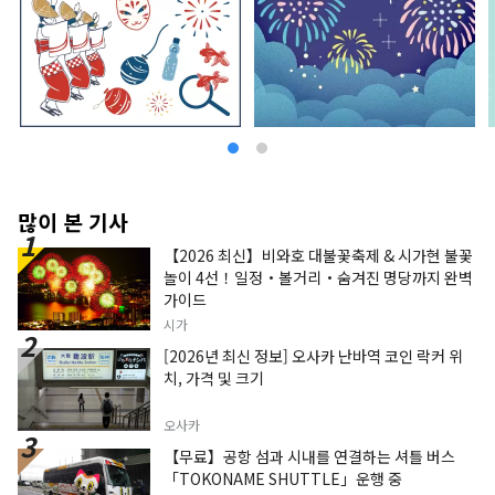
많이 본 기사
【2026 최신】비와호 대불꽃축제 & 시가현 불꽃
놀이 4선！일정・볼거리・숨겨진 명당까지 완벽
가이드
시가
[2026년 최신 정보] 오사카 난바역 코인 락커 위
치, 가격 및 크기
오사카
【무료】공항 섬과 시내를 연결하는 셔틀 버스
「TOKONAME SHUTTLE」운행 중