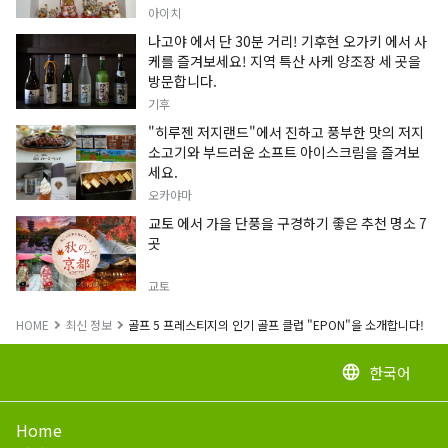
정보입니다.
아이치
나고야 에서 단 30분 거리! 기후현 오가키 에서 사
케를 즐겨보세요! 지역 특산 사케 양조장 세 곳을
방문합니다.
기후
"히루젠 저지랜드"에서 진하고 풍부한 맛의 저지
소고기와 부드러운 소프트 아이스크림을 즐겨보
세요.
오카야마
교토 에서 가을 단풍을 구경하기 좋은 추천 명소 7
곳
교토
HOME
최신 정보
골프 5 프레스티지의 인기 골프 클럽 "EPON"을 소개합니다!
한국어
language
Home