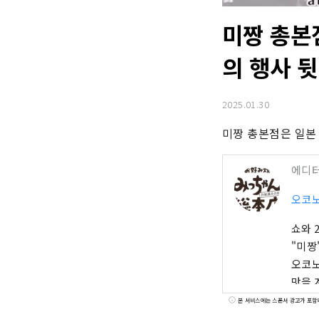
미짱 총본
의 행사 
2025.01.30
미짱 총본점은 일본
에디
오코노
쇼와 
"미짱
오코노
맛을 
본 서비스에는 스폰서 광고가 포함