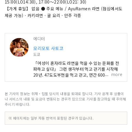
15:00(LO14:30), 17:00～22:00(LO21: 30)
【가게 휴일】 없음 ● 주요 메뉴 / AyuRamen 라면 (점심에서도
제공 가능) · 카키라면 · 굴 요리 · 안주 각종
에디터
모리모토 사토코
도쿄
「여성이 혼자라도 라면을 먹을 수 있는 문화를 전
파하고 싶다」 그런 생각부터 먹고 걷기를 시작해
more
20년. 47도도부현을 먹고 걷고, 연간 600잔 이상을
먹는 라면을 좋아하는 여자. 남성의 라면 괴물이 많
은 가운데, 탤런트로서도 활동하면서 체형 유지도
시야에 넣은 라면 라이프에도 주목. 인기 라면 가게
본 기사의 정보는 취재・집필 당시의 내용을 토대로 합니다. 기사 공개 후 상품이
를 전세하는 등 '라면 여자회'를 주재하고, 2015년
나 서비스의 내용 및 요금이 변동되는 경우가 있으므로 기사를 참고하실 때 주의해
요코하마 아카렌가 창고에서 '제1회 라면 여자 박람
주시기 바랍니다.
회'를 개최. 전국에서 인기 가게가 모이는 이 이벤트
는, 그 후, 오사카, 나고야, 도쿄, 구마모토, 시즈오
이 페이지에는 일부 자동 번역이 포함된 경우가 있습니다.
카와 전국 각지에서 개최해 누계 약 75만명을 동원.
2018년에는 주식회사 Ramen Switch를 설립하