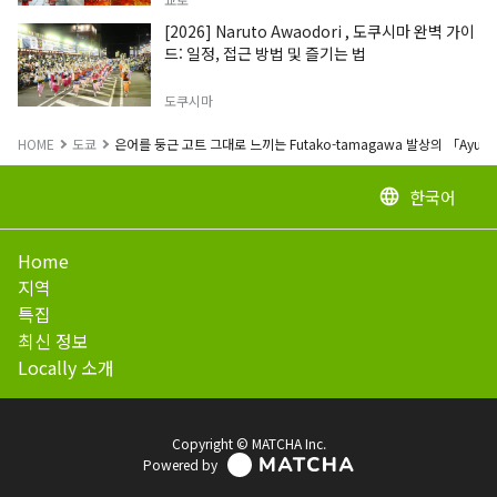
[2026] Naruto Awaodori , 도쿠시마 완벽 가이
드: 일정, 접근 방법 및 즐기는 법
도쿠시마
HOME
도쿄
은어를 둥근 고트 그대로 느끼는 Futako-tamagawa 발상의 「AyuR
한국어
language
Home
지역
특집
최신 정보
Locally 소개
Copyright © MATCHA Inc.
Powered by