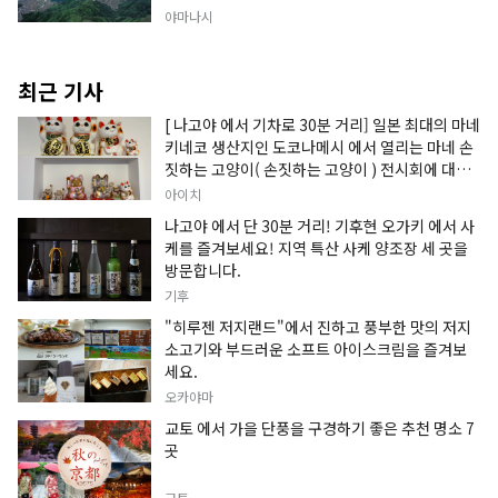
야마나시
최근 기사
[ 나고야 에서 기차로 30분 거리] 일본 최대의 마네
키네코 생산지인 도코나메시 에서 열리는 마네 손
짓하는 고양이( 손짓하는 고양이 ) 전시회에 대한
정보입니다.
아이치
나고야 에서 단 30분 거리! 기후현 오가키 에서 사
케를 즐겨보세요! 지역 특산 사케 양조장 세 곳을
방문합니다.
기후
"히루젠 저지랜드"에서 진하고 풍부한 맛의 저지
소고기와 부드러운 소프트 아이스크림을 즐겨보
세요.
오카야마
교토 에서 가을 단풍을 구경하기 좋은 추천 명소 7
곳
교토