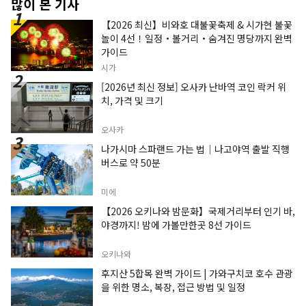
많이 본 기사
【2026 최신】비와호 대불꽃축제 & 시가현 불꽃
놀이 4선！일정・볼거리・숨겨진 명당까지 완벽
가이드
시가
[2026년 최신 정보] 오사카 난바역 코인 락커 위
치, 가격 및 크기
오사카
나가시마 스파랜드 가는 법｜나고야역 출발 직행
버스로 약 50분
미에
【2026 오키나와 밤문화】국제거리부터 인기 바,
야경까지! 밤에 가볼만한곳 8선 가이드
오키나와
후지산 5합목 완벽 가이드 | 가와구치코 호수 관광
을 위한 명소, 복장, 접근 방법 및 일정