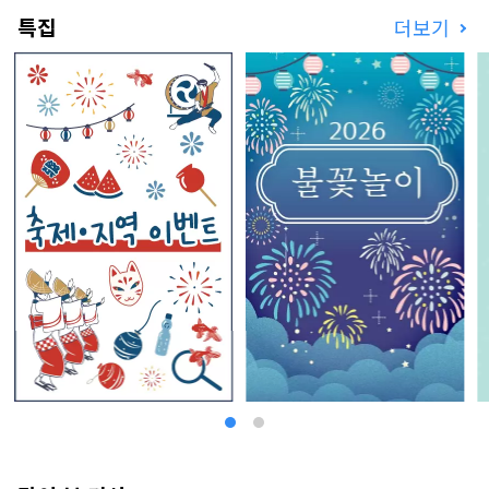
여 세계 최초의 라면 쥬얼리 브랜드 「ZURU+.」를
특집
더보기
릴리스. 라면의 술 'NOODLE SAKE -춘화가을 겨
울-'