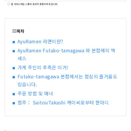
많은 가운데, 탤런트로서도 활동하면서 체형 유지
본 서비스에는 스폰서 광고가 포함되어 있습니다.
도 시야에 넣은 라면 라이프에도 주목. 인기 라면 가
게를 전세하는 등 '라면 여자회'를 주재하고, 2015
년 요코하마 아카렌가 창고에서 '제1회 라면 여자
박람회'를 개최. 전국에서 인기 가게가 모이는 이 이
목차
벤트는, 그 후, 오사카, 나고야, 도쿄, 구마모토, 시
AyuRamen 라면이란?
즈오카와 전국 각지에서 개최해 누계 약 75만명을
AyuRamen Futako-tamagawa 와 본점에의 액
동원. 2018년에는 주식회사 Ramen Switch를 설
립하여 세계 최초의 라면 쥬얼리 브랜드
세스
「ZURU+.」를 릴리스. 라면의 술 'NOODLE
가게 주인의 추측은 이거!
SAKE -춘화가을 겨울-'
Futako-tamagawa 본점에서는 점심의 즐거움도
있습니다.
주문 방법 및 매너
점주： SaitouTakashi 케이씨로부터 한마디