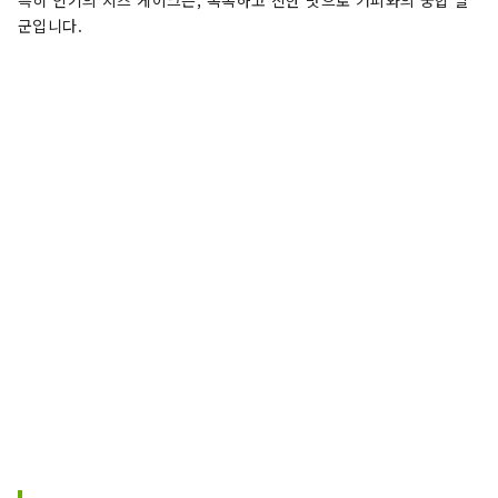
특히 인기의 치즈 케이크는, 촉촉하고 진한 맛으로 커피와의 궁합 발
군입니다.