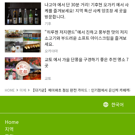
나고야 에서 단 30분 거리! 기후현 오가키 에서 사
케를 즐겨보세요! 지역 특산 사케 양조장 세 곳을
방문합니다.
기후
"히루젠 저지랜드"에서 진하고 풍부한 맛의 저지
소고기와 부드러운 소프트 아이스크림을 즐겨보
세요.
오카야마
교토 에서 가을 단풍을 구경하기 좋은 추천 명소 7
곳
교토
HOME
미에
【다기군】메이와초 점심 완전 가이드：인기점에서 은신처 카페까지 
한국어
language
Home
지역