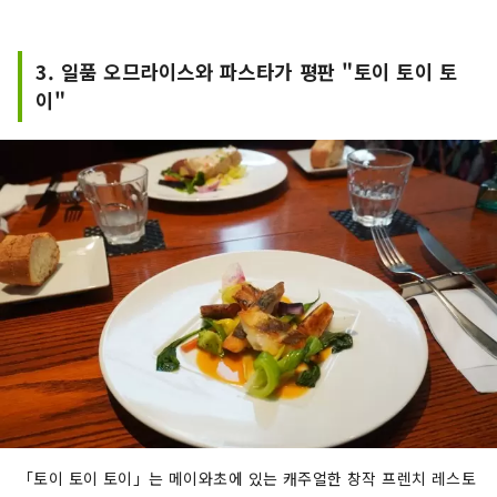
3. 일품 오므라이스와 파스타가 평판 "토이 토이 토
이"
「토이 토이 토이」는 메이와초에 있는 캐주얼한 창작 프렌치 레스토