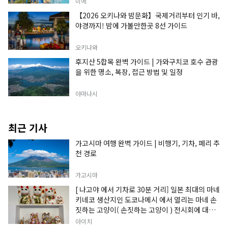
미에
【2026 오키나와 밤문화】국제거리부터 인기 바,
야경까지! 밤에 가볼만한곳 8선 가이드
오키나와
후지산 5합목 완벽 가이드 | 가와구치코 호수 관광
을 위한 명소, 복장, 접근 방법 및 일정
야마나시
최근 기사
가고시마 여행 완벽 가이드 | 비행기, 기차, 페리 추
천 경로
가고시마
[ 나고야 에서 기차로 30분 거리] 일본 최대의 마네
키네코 생산지인 도코나메시 에서 열리는 마네 손
짓하는 고양이( 손짓하는 고양이 ) 전시회에 대한
정보입니다.
아이치