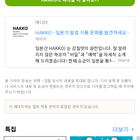
에디터
HAKKO - 일본의 발효 식품 문화를 발견하세요 -
아이치
일본산 HAKKO) 는 감칠맛의 원천입니다. 잘 알려
지지 않은 하코의 "비밀"과 "매력"을 자세히 소개
more
해 드리겠습니다! 한때 쇼군이 일본을 통치했던 나
고야 는 나고야 성과 지브리 공원으로 유명하지만,
사실 일본 요리의 정수인 "우마미"를 만들어내는 풍
부한 음식 문화의 보고입니다. ■ HAKKO 란 무엇
본 기사의 정보는 취재・집필 당시의 내용을 토대로 합니다. 기사 공개 후 상품이
인가요? HAKKO 기술은 일본 요리의 맛을 결정짓
나 서비스의 내용 및 요금이 변동되는 경우가 있으므로 기사를 참고하실 때 주의해
는 조미료 생산은 물론, 전 세계적으로 인기 있는 사
주시기 바랍니다.
케 제조에도 중요한 역할을 합니다. ■ 나고야 는 어
떤 곳인가요? 일본 중부에 위치한 나고야 항공 및 육
이 페이지에는 일부 자동 번역이 포함된 경우가 있습니다.
로 교통의 중심지입니다. 나고야의 축복받은 자연환
경과 기후는 독특한 발효 식품 문화를 발전시켜 왔
습니다. 이세만 미카와만 둘러싸인 치타반도 예로부
특집
더보기
터 사케, 식초, 된장, 간장 등의 양조 산업이 번성해
온 아름다운 지역입니다. 도쿠가와 이에야스의 출생