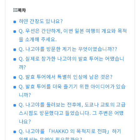
짓는 조미료 생산은 물론, 전 세계적으로 인기 있는
사케 제조에도 중요한 역할을 합니다. ■ 나고야 는
목차
어떤 곳인가요? 일본 중부에 위치한 나고야 항공 및
하얀 간장도 있나요?
육로 교통의 중심지입니다. 나고야의 축복받은 자
Q. 우선은 간단하게, 이번 일본 여행의 개요와 목적
연환경과 기후는 독특한 발효 식품 문화를 발전시
켜 왔습니다. 이세만 미카와만 둘러싸인 치타반도
을 소개해 주세요.
예로부터 사케, 식초, 된장, 간장 등의 양조 산업이
Q. 나고야를 방문한 계기는 무엇이였습니까??
번성해 온 아름다운 지역입니다. 도쿠가와 이에야
Q. 실제로 참가한 나고야의 발효 투어는 어땠습니
스의 출생지인 니시미카와는 '하초 된장'과 '백간
장'과 같은 독특한 발효 조미료의 역사를 자랑합니
까?
다.
Q. 발효 투어에서 특별히 인상에 남은 것은?
Q. 발효 투어를 더욱 즐기기 위한 아이디어가 있습
니까?
Q. 나고야를 둘러보는 전후에, 도쿄나 교토의 고급
스시점도 방문했다고 들었습니다. 그 주변은 어땠
나요?
Q. 나고야를 「HAKKO 의 목적지로 전파」하기
위해서는 무엇이 필요할까요?