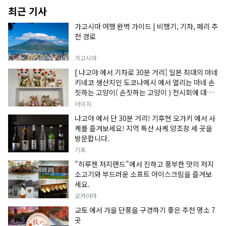
최근 기사
가고시마 여행 완벽 가이드 | 비행기, 기차, 페리 추
천 경로
가고시마
[ 나고야 에서 기차로 30분 거리] 일본 최대의 마네
키네코 생산지인 도코나메시 에서 열리는 마네 손
짓하는 고양이( 손짓하는 고양이 ) 전시회에 대한
정보입니다.
아이치
나고야 에서 단 30분 거리! 기후현 오가키 에서 사
케를 즐겨보세요! 지역 특산 사케 양조장 세 곳을
방문합니다.
기후
"히루젠 저지랜드"에서 진하고 풍부한 맛의 저지
소고기와 부드러운 소프트 아이스크림을 즐겨보
세요.
오카야마
교토 에서 가을 단풍을 구경하기 좋은 추천 명소 7
곳