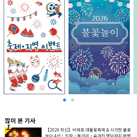
지인 니시미카와는 '하초 된장'과 '백간장'과 같은
독특한 발효 조미료의 역사를 자랑합니다.
많이 본 기사
【2026 최신】비와호 대불꽃축제 & 시가현 불꽃
놀이 4선！일정・볼거리・숨겨진 명당까지 완벽