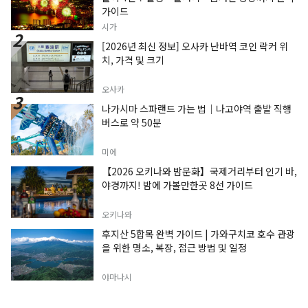
가이드
시가
[2026년 최신 정보] 오사카 난바역 코인 락커 위
치, 가격 및 크기
오사카
나가시마 스파랜드 가는 법｜나고야역 출발 직행
버스로 약 50분
미에
【2026 오키나와 밤문화】국제거리부터 인기 바,
야경까지! 밤에 가볼만한곳 8선 가이드
오키나와
후지산 5합목 완벽 가이드 | 가와구치코 호수 관광
을 위한 명소, 복장, 접근 방법 및 일정
야마나시