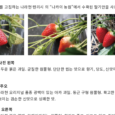
 고집하는 나라현 텐리시 의 “나카이 농원”에서 수확된 딸기만을 사
사진 왼쪽
 어두운 붉은 과일. 균질한 원뿔형. 단단한 씹는 맛으로 향기, 당도, 신
 주오
 나라현 오리지널 품종 광택이 있는 아카 과일. 둥근 구형 원뿔형. 확고
보이는 겸손한 신맛으로 상쾌한 맛.
 오른쪽