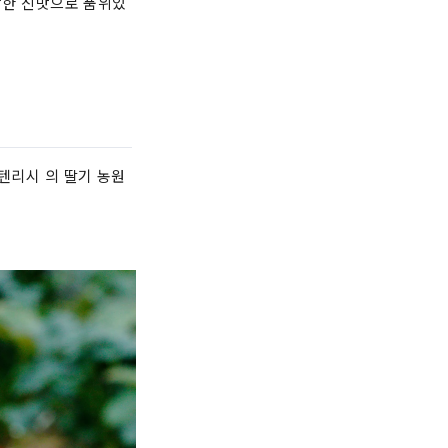
적당한 신맛으로 품위있
텐리시 의 딸기 농원