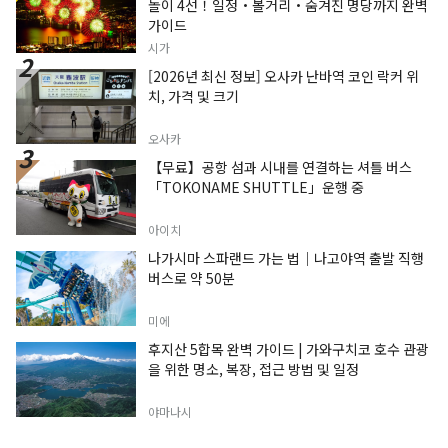
놀이 4선！일정・볼거리・숨겨진 명당까지 완벽
가이드
시가
[2026년 최신 정보] 오사카 난바역 코인 락커 위
치, 가격 및 크기
오사카
【무료】공항 섬과 시내를 연결하는 셔틀 버스
「TOKONAME SHUTTLE」운행 중
아이치
나가시마 스파랜드 가는 법｜나고야역 출발 직행
버스로 약 50분
미에
후지산 5합목 완벽 가이드 | 가와구치코 호수 관광
을 위한 명소, 복장, 접근 방법 및 일정
야마나시