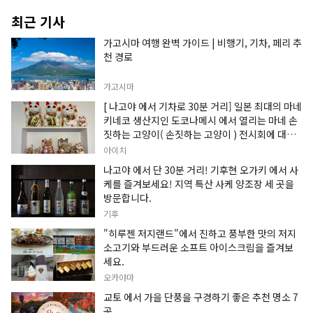
최근 기사
가고시마 여행 완벽 가이드 | 비행기, 기차, 페리 추
천 경로
가고시마
[ 나고야 에서 기차로 30분 거리] 일본 최대의 마네
키네코 생산지인 도코나메시 에서 열리는 마네 손
짓하는 고양이( 손짓하는 고양이 ) 전시회에 대한
정보입니다.
아이치
나고야 에서 단 30분 거리! 기후현 오가키 에서 사
케를 즐겨보세요! 지역 특산 사케 양조장 세 곳을
방문합니다.
기후
"히루젠 저지랜드"에서 진하고 풍부한 맛의 저지
소고기와 부드러운 소프트 아이스크림을 즐겨보
세요.
오카야마
교토 에서 가을 단풍을 구경하기 좋은 추천 명소 7
곳