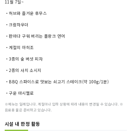
11월 7일~
・허브와 즐거운 후무스
・크람차우더
・판마다 구워 버리는 플랑크 연어
・계절의 아히조
・3종의 숲 버섯 피자
・2종의 사치 소시지
・BBQ 스파이스로 맛보는 쇠고기 스테이크(약 100g/1분)
・구운 마시멜로
※메뉴는 일례입니다. 계절이나 입하 상황에 따라 내용이 변경될 수 있습니다. ※
음료용 물은 준비하고 있습니다.
시설 내 한정 활동