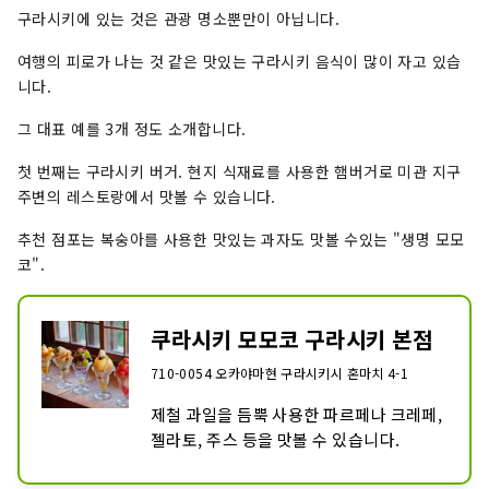
고도 할 수 있는 건물입니다.

구라시키에 있는 것은 관광 명소뿐만이 아닙니다.
공장 시대에 온도 관리를 위해 심어진 덩굴
여행의 피로가 나는 것 같은 맛있는 구라시키 음식이 많이 자고 있습
은 아이비 스퀘어의 상징이되었습니다.

니다.
벽돌 건축 등 방적 공장의 건물을 살린 시
설이 늘어선 부지에는 메이지의 근대화 유
그 대표 예를 3개 정도 소개합니다.
산이 보존 이용되어 시간의 흐름을 느낄 수 
있습니다.

첫 번째는 구라시키 버거. 현지 식재료를 사용한 햄버거로 미관 지구
건축가/완성년:우라베 진타로/1974년

주변의 레스토랑에서 맛볼 수 있습니다.
견학・촬영에 대해서：관내 견학 가능
추천 점포는 복숭아를 사용한 맛있는 과자도 맛볼 수있는 "생명 모모
코".
쿠라시키 모모코 구라시키 본점
710-0054 오카야마현 구라시키시 혼마치 4-1
제철 과일을 듬뿍 사용한 파르페나 크레페, 
젤라토, 주스 등을 맛볼 수 있습니다.