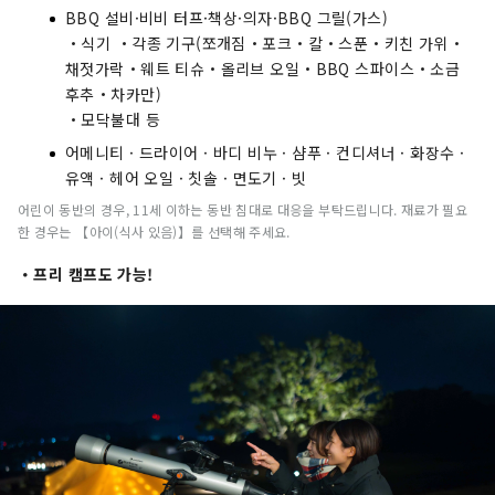
BBQ 설비·비비 터프·책상·의자·BBQ 그릴(가스)
・식기 ・각종 기구(쪼개짐・포크・칼・스푼・키친 가위・
채젓가락・웨트 티슈・올리브 오일・BBQ 스파이스・소금
후추・차카만)
・모닥불대 등
어메니티 · 드라이어 · 바디 비누 · 샴푸 · 컨디셔너 · 화장수 ·
유액 · 헤어 오일 · 칫솔 · 면도기 · 빗
어린이 동반의 경우, 11세 이하는 동반 침대로 대응을 부탁드립니다. 재료가 필요
한 경우는 【아이(식사 있음)】를 선택해 주세요.
・프리 캠프도 가능!