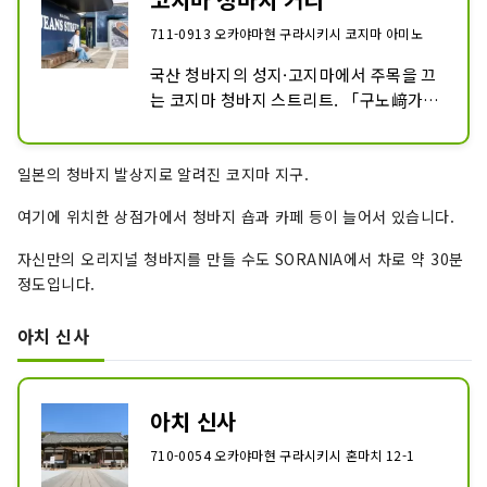
711-0913 오카야마현 구라시키시 코지마 아미노
국산 청바지의 성지·고지마에서 주목을 끄
는 코지마 청바지 스트리트. 「구노﨑가 
주택」으로부터 노﨑의 기념비까지의 약 
400m 거리에 현지 청바지 메이커가 처마
일본의 청바지 발상지로 알려진 코지마 지구.
를 늘리고 있습니다. 세계에 자랑하는 
「재팬 데님」의 독창성 넘치는 청바지를 
여기에 위치한 상점가에서 청바지 숍과 카페 등이 늘어서 있습니다.
구입할 수 있다고 해, 최근에는 해외에서도 
많은 관광객이 방문하고 있습니다. 주변에
자신만의 오리지널 청바지를 만들 수도 SORANIA에서 차로 약 30분
는 청바지 이외의 매력적인 숍과 카페가 갖
정도입니다.
추어져 있어 하루 종일 즐길 수 있는 지역
입니다.
아치 신사
아치 신사
710-0054 오카야마현 구라시키시 혼마치 12-1