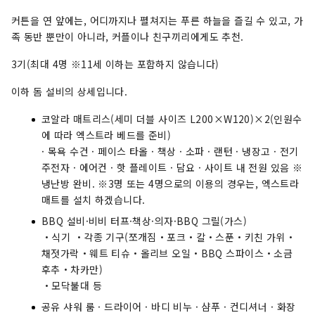
커튼을 연 앞에는, 어디까지나 펼쳐지는 푸른 하늘을 즐길 수 있고, 가
족 동반 뿐만이 아니라, 커플이나 친구끼리에게도 추천.
3기(최대 4명 ※11세 이하는 포함하지 않습니다)
이하 돔 설비의 상세입니다.
코알라 매트리스(세미 더블 사이즈 L200×W120)×2(인원수
에 따라 엑스트라 베드를 준비)
· 목욕 수건 · 페이스 타올 · 책상 · 소파 · 랜턴 · 냉장고 · 전기
주전자 · 에어컨 · 핫 플레이트 · 담요 · 사이트 내 전원 있음 ※
냉난방 완비. ※3명 또는 4명으로의 이용의 경우는, 엑스트라
매트를 설치 하겠습니다.
BBQ 설비·비비 터프·책상·의자·BBQ 그릴(가스)
・식기 ・각종 기구(쪼개짐・포크・칼・스푼・키친 가위・
채젓가락・웨트 티슈・올리브 오일・BBQ 스파이스・소금
후추・차카만)
・모닥불대 등
공유 샤워 룸 · 드라이어 · 바디 비누 · 샴푸 · 컨디셔너 · 화장