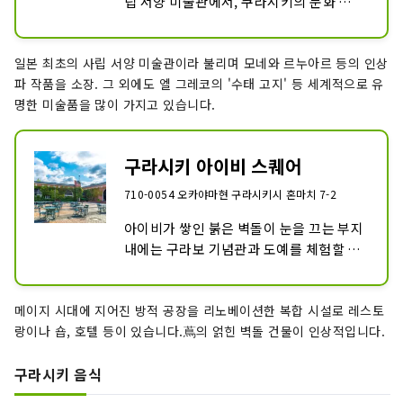
립 서양 미술관에서, 쿠라시키의 문화 발전
에 공헌한 사업가 오오하라 손사부로에 의
해 창립되었습니다. 본관에는 엘 그레코 작 
일본 최초의 사립 서양 미술관이라 불리며 모네와 르누아르 등의 인상
'수태 고지', 클로드 모네 작 '수련', 르누아
파 작품을 소장. 그 외에도 엘 그레코의 '수태 고지' 등 세계적으로 유
르, 고갱 등 유명한 서양의 명화가 많이 전
명한 미술품을 많이 가지고 있습니다.
시되어 있습니다. 그 밖에도, 이집트 고대 
미술, 서양 현대 미술, 일본 근대·현대 미
술 등 약 3,000점의 미술품을 수장.

구라시키 아이비 스퀘어
【오하라 미술관의 건물에 대해서】

710-0054 오카야마현 구라시키시 혼마치 7-2
설계자의 야쿠시지 주계는, 설립자인 오오
아이비가 쌓인 붉은 벽돌이 눈을 끄는 부지 
하라 손사부로가 사장을 맡는 쿠라시키 견
내에는 구라보 기념관과 도예를 체험할 수 
직 주식회사에 들어가, 오하라의 한팔로서 
있는 공방, 호텔 등이 있습니다.

동사나 오하라가가 관계하는 수많은 건축
물을 다루었습니다.

메이지 시대에 지어진 방적 공장을 리노베이션한 복합 시설로 레스토
【구라시키 아이비 스퀘어의 건물에 대해
현관의 거대한 기둥은, 보기 대리석으로 보
랑이나 숍, 호텔 등이 있습니다.蔦의 얽힌 벽돌 건물이 인상적입니다.
서】

입니다만 실은 철근 콘크리트조로, 돌가루
구라시키 방적소(현 쿠라보우)의 본사 공
를 모르타르에 혼합하고 있어 좌관 기술에 
구라시키 음식
장을 호텔 등의 복합 시설로서 개수한 것으
의해 베풀어지고 있습니다.

로, 공장동의 컨버션(용도 변환)의 선구라
관내 촬영 불가