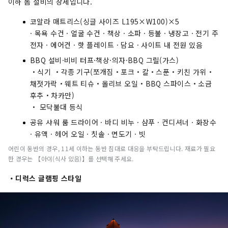
이하 돔 설비의 상세입니다.
코알라 매트리스(싱글 사이즈 L195×W100)×5
· 목욕 수건 · 얼굴 수건 · 책상 · 소파 · 등불 · 냉장고 · 전기 주
전자 · 에어컨 · 핫 플레이트 · 담요 · 사이트 내 전원 있음
BBQ 설비·비비 터프·책상·의자·BBQ 그릴(가스)
・식기 ・각종 기구(쪼개짐・포크・칼・스푼・키친 가위・
채젓가락・웨트 티슈・올리브 오일・BBQ 스파이스・소금
후추・차카만)
・ 모닥불대 등식
공유 샤워 룸 드라이어 · 바디 비누 · 샴푸 · 컨디셔너 · 화장수
· 유액 · 헤어 오일 · 칫솔 · 면도기 · 빗
어린이 동반의 경우, 11세 이하는 동반 침대로 대응을 부탁드립니다. 재료가 필요
한 경우는 【아이(식사 있음)】를 선택해 주세요.
・디럭스 글램핑 스타일