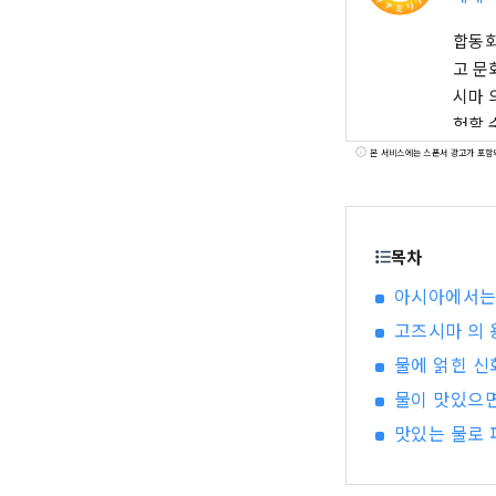
합동회
고 문화
시마 
험할 수 있는 2가지 기능을 가진 완전히 새로
응. 
본 서비스에는 스폰서 광고가 포함
좋게 
목차
아시아에서는 
고즈시마 의 
물에 얽힌 신
물이 맛있으면
맛있는 물로 