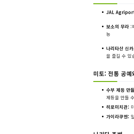
JAL Agripo
보소의 무라
:
능
나리타산 신
을 즐길 수 있
미토: 전통 공
수부 제등 만
제등을 만들 수
히로미치관:
미
가이라쿠엔:
일