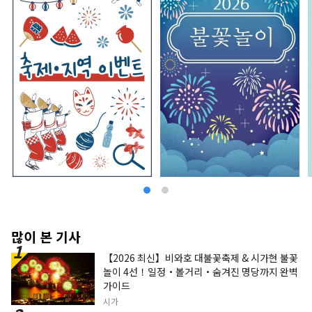
많이 본 기사
【2026 최신】비와호 대불꽃축제 & 시가현 불꽃
놀이 4선！일정・볼거리・숨겨진 명당까지 완벽
가이드
시가