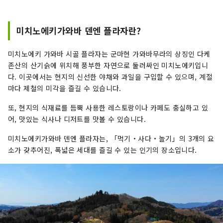
게 보내고 싶은 분이나 아웃도어 액티비티를 즐기
고 기분 전환을 하고 싶은 분에게 최적입니다. 합니
다. 도쿄에서 교통 요충지인 다카사키시까지 신칸
미치노에키가와바 덴엔 플라자란?
센을 타면 약 1시간만에 올 수 있기 때문에 당일치
기 관광도 즐길 수 있지만, 여러일 체류로 보다 군마
미치노에키 가와바 시골 플라자는 군마현 가와바무라의 상징인 다케
의 매력에 잠길 수 있습니다.
존산의 산기슭에 위치해 풍부한 자연으로 둘러싸인 미치노에키입니
다. 이곳에서는 현지의 신선한 야채와 과일을 구입할 수 있으며, 계절
마다 제철의 미각을 즐길 수 있습니다.
또, 현지의 식재료를 듬뿍 사용한 레스토랑이나 카페도 충실하고 있
어, 맛있는 식사나 디저트를 맛볼 수 있습니다.
미치노에키가와바 덴엔 플라자는, 「먹기・사다・놀기」의 3개의 요
소가 갖추어진, 폭넓은 세대를 즐길 수 있는 인기의 장소입니다.