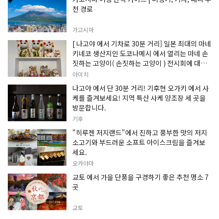
천 경로
가고시마
[ 나고야 에서 기차로 30분 거리] 일본 최대의 마네
키네코 생산지인 도코나메시 에서 열리는 마네 손
짓하는 고양이( 손짓하는 고양이 ) 전시회에 대한
정보입니다.
아이치
나고야 에서 단 30분 거리! 기후현 오가키 에서 사
케를 즐겨보세요! 지역 특산 사케 양조장 세 곳을
방문합니다.
기후
"히루젠 저지랜드"에서 진하고 풍부한 맛의 저지
소고기와 부드러운 소프트 아이스크림을 즐겨보
세요.
오카야마
교토 에서 가을 단풍을 구경하기 좋은 추천 명소 7
곳
교토