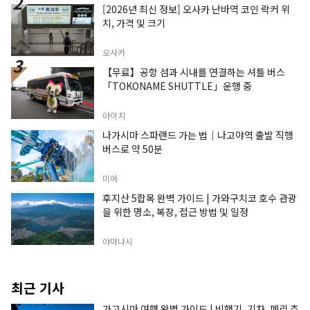
[2026년 최신 정보] 오사카 난바역 코인 락커 위
치, 가격 및 크기
오사카
【무료】공항 섬과 시내를 연결하는 셔틀 버스
「TOKONAME SHUTTLE」운행 중
아이치
나가시마 스파랜드 가는 법｜나고야역 출발 직행
버스로 약 50분
미에
후지산 5합목 완벽 가이드 | 가와구치코 호수 관광
을 위한 명소, 복장, 접근 방법 및 일정
야마나시
최근 기사
가고시마 여행 완벽 가이드 | 비행기, 기차, 페리 추