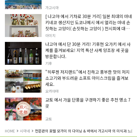
가고시마
[ 나고야 에서 기차로 30분 거리] 일본 최대의 마네
키네코 생산지인 도코나메시 에서 열리는 마네 손
짓하는 고양이( 손짓하는 고양이 ) 전시회에 대한
정보입니다.
아이치
나고야 에서 단 30분 거리! 기후현 오가키 에서 사
케를 즐겨보세요! 지역 특산 사케 양조장 세 곳을
방문합니다.
기후
"히루젠 저지랜드"에서 진하고 풍부한 맛의 저지
소고기와 부드러운 소프트 아이스크림을 즐겨보
세요.
오카야마
교토 에서 가을 단풍을 구경하기 좋은 추천 명소 7
곳
교토
HOME
시마네
천문관의 호텔 모가미 의 다이닝 & 바에서 가고시마 의 미식과 느긋한