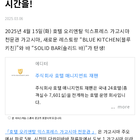
시간을!
2025.03.06
2025년 4월 15일(화) 호텔 오리엔탈 익스프레스 가고시마 
천문관 가고시마, 새로운 레스토랑 “BLUE KITCHEN(블루 
키친)”와 바 “SOLID BAR(솔리드 바)”가 탄생!
에디터
주식회사 호텔 매니지먼트 재팬
주식회사 호텔 매니지먼트 재팬은 국내 24호텔(총
객실수 7,601실)을 전개하는 호텔 운영 회사입니
다.
more
본 서비스에는 스폰서 광고가 포함되어 있습니다.
「호텔 오리엔탈 익스프레스 가고시마 천문관 」
은 가고시마 주오
에서 차로 5분, 시전의 다카미바바 정류장에서 도보 1 가고시마 이라