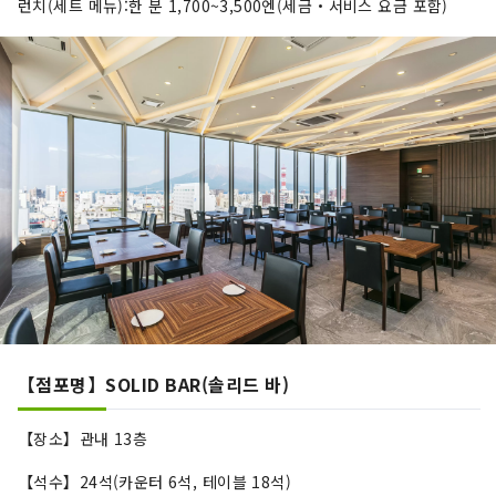
런치(세트 메뉴):한 분 1,700~3,500엔(세금・서비스 요금 포함)
【점포명】SOLID BAR(솔리드 바)
【장소】관내 13층
【석수】24석(카운터 6석, 테이블 18석)