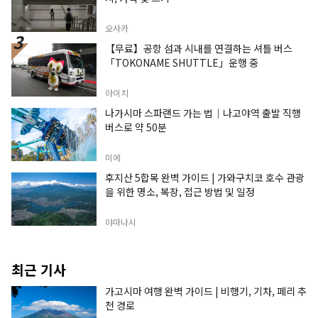
오사카
【무료】공항 섬과 시내를 연결하는 셔틀 버스
「TOKONAME SHUTTLE」운행 중
아이치
나가시마 스파랜드 가는 법｜나고야역 출발 직행
버스로 약 50분
미에
후지산 5합목 완벽 가이드 | 가와구치코 호수 관광
을 위한 명소, 복장, 접근 방법 및 일정
야마나시
최근 기사
가고시마 여행 완벽 가이드 | 비행기, 기차, 페리 추
천 경로