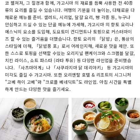
코 펼쳐져, 그 절경과 함께, 가고시마 의 재료를 듬뿍 사용한 전 40종
류의 요리를 즐길 수 있습니다. 여행의 기분을 더 높이는, 다채로운 다
채로운 메뉴를 준비. 샐러드, 시리얼, 달걀 요리, 빵 각종 등, 누구나
안심하고 드실 수 있는 단골 메뉴에 가세해, 가고시마 의 향토 요리나
에스닉의 요소를 도입해, 도요토미 컨디먼트나 토핑으로 커스터마이
즈 할 수 있는 즐거움을 더했습니다. 향토 요리의 「닭밥」은, 통상의
스타일에 더해, 「닭밥풍 포」로서 어레인지해, 새로운 맛을 제안. 또
한 스스로 토핑을 선택할 수있는 오리지널 팬케이크와 스크램블 달걀,
치킨 라이스, 쇼트 파스타 (라타 투유) 등 다양한 라인업을 준비했습
니다. 「사츠마아게」나 「사쿠라지마 닭 데리야키」 등 가고시마의
미각도 즐길 수 가고시마. 또한 오리엔탈 호텔 & 리조트의 시그니처
"고베 하이 고베"와 "크로플 베네딕트"도 라인업. 아침 시간을 특별
하게 만드는 다양한 맛을 즐기세요.