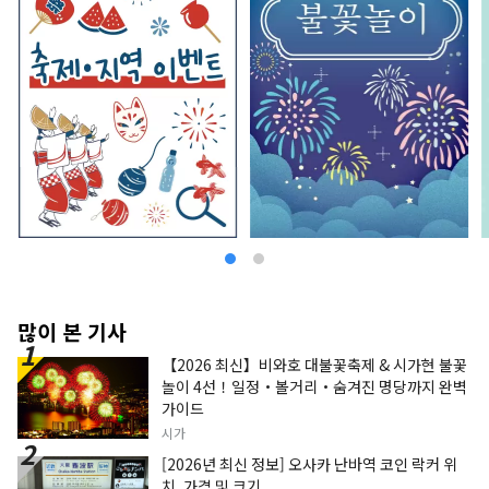
많이 본 기사
【2026 최신】비와호 대불꽃축제 & 시가현 불꽃
놀이 4선！일정・볼거리・숨겨진 명당까지 완벽
가이드
시가
[2026년 최신 정보] 오사카 난바역 코인 락커 위
치, 가격 및 크기