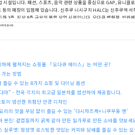
업 시설입니다. 패션, 스포츠, 음악 관련 상품을 중심으로 GAP, 유니클로
장이 입점해 있습니다. 신주쿠 니시구치 HALC는 신주쿠역 서쪽 출구 맞은편에 위
지하 3층, 지상 8층 규모의 복합 상업 시설입니다. 오다큐 백화점, 빅카메
설 등이 입점하여 사람들이 자신만의 방식으로 일상을 즐길 수 있도록 지원합
되어 있습니다.
는 신주쿠 서쪽 출구 지하에 위치한 복합 상업 시설로, 북관과 남관 두
 다양한 레스토랑과 소매점이 입점해 있어 비가 오는 날에도 쇼핑과 길거
다.
하에 펼쳐지는 쇼핑몰 「오다큐 에이스」는 어떤 곳?
 가는 방법
 즐길 수 있는 8가지 쇼핑 및 다이닝 옵션
케다야" - 전국 각지의 최고급 일본차를 엄선하여 제공합니다.
 도요토미 엄선한 최첨단 안경 디자인
본 요리의 맛을 부담 없이 즐길 수 있는 '다시차즈케+니쿠우동 엔'
소바 본진: 겉껍질까지 굵게 갈아 만든 밀가루로 만든 소바를 맛보세
라스 실루엣: 정성껏 로스팅한 맛있는 커피와 담배를 즐길 수 있는 