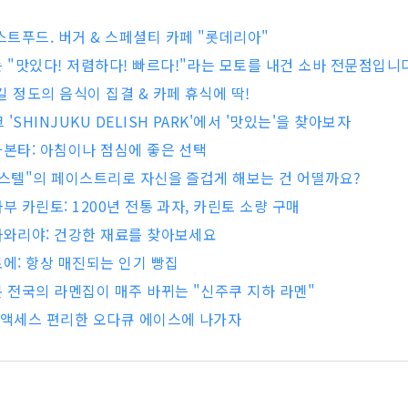
패스트푸드. 버거 & 스페셜티 카페 "롯데리아"
는 "맛있다! 저렴하다! 빠르다!"라는 모토를 내건 소바 전문점입니
길 정도의 음식이 집결 & 카페 휴식에 딱!
'SHINJUKU DELISH PARK'에서 '맛있는'을 찾아보자
본타본타: 아침이나 점심에 좋은 선택
 "파스텔"의 페이스트리로 자신을 즐겁게 해보는 건 어떨까요?
아자부 카린토: 1200년 전통 과자, 카린토 소량 구매
 코다와리야: 건강한 재료를 찾아보세요
쿠로에: 항상 매진되는 인기 빵집
 일본 전국의 라멘집이 매주 바뀌는 "신주쿠 지하 라멘"
 액세스 편리한 오다큐 에이스에 나가자