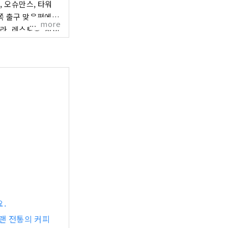
, 오슈만스, 타워
more
라, 레스토랑, 서비
니다. 오다큐
 동으로 나뉘어 있습
리 음식을 즐길 수
요.
오랜 전통의 커피