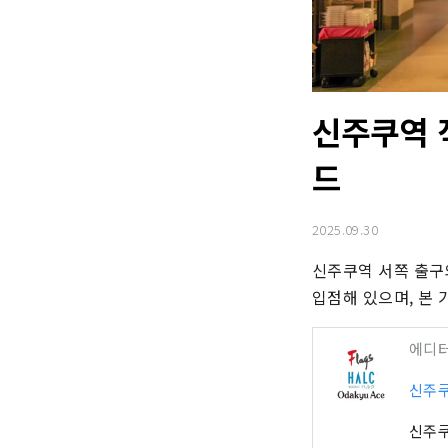
신주쿠역 
드
2025.09.30
신주쿠역 서쪽 출구
입점해 있으며, 본 
에디
신주쿠
신주쿠