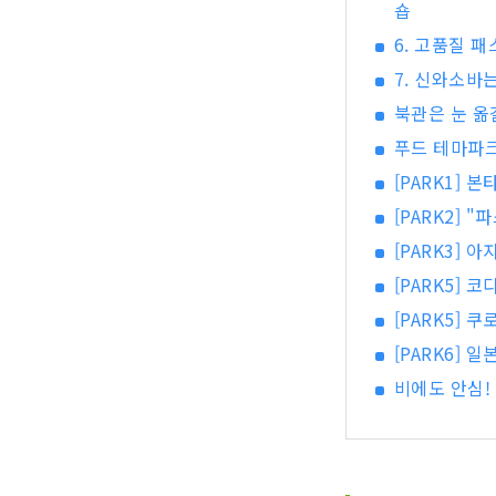
숍
6. 고품질 
7. 신와소바
북관은 눈 옮
푸드 테마파크 
[PARK1] 
[PARK2]
[PARK3] 
[PARK5]
[PARK5] 
[PARK6]
비에도 안심!