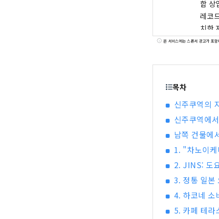
합 상
레코드 등의 매
치한 
스 시
본 서비스에는 스폰서 광고가 포함
에이스
니다.
있습니
목차
신주쿠역의 지
신주쿠역에서
남쪽 건물에서
1. "차노이
2. JINS:
3. 정통 일
4. 하코네 
5. 카페 테