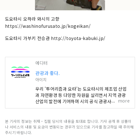
도요타시 오하라 와시의 고향
https://washinofurusato.jp/kogeikan/
도요타시 가부키 전승관 http://toyota-kabuki.jp/
에디터
관광과 좋다.
아이치
우리 '투어리즘과 요타'는 도요타시의 제조업 산업
과 자연환경 등 다양한 자원을 살리면서 지역 관광
more
산업의 발전에 기여하며 시의 공식 관광사이트 운영
등 정보발신을 통해 관광지개발을 추진한다. 단체입
니다. 도카이 지구에서 인기의 단풍 스포트 「카라
시 계곡」을 비롯해, 시외에서 많은 사람이 방문하
본 기사의 정보는 취재・집필 당시의 내용을 토대로 합니다. 기사 공개 후 상품이
는 도카이 지구 최대 규모의 「도요타 오이덴 축제
나 서비스의 내용 및 요금이 변동되는 경우가 있으므로 기사를 참고하실 때 주의해
불꽃놀이」, 전국 유수의 현대 미술을 전시하는
주시기 바랍니다.
「도요타시 미술관 ". “차의 거리”로 알려진 도요타