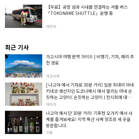
【무료】공항 섬과 시내를 연결하는 셔틀 버스
「TOKONAME SHUTTLE」운행 중
아이치
최근 기사
가고시마 여행 완벽 가이드 | 비행기, 기차, 페리 추
천 경로
가고시마
[ 나고야 에서 기차로 30분 거리] 일본 최대의 마네
키네코 생산지인 도코나메시 에서 열리는 마네 손
짓하는 고양이( 손짓하는 고양이 ) 전시회에 대한
정보입니다.
아이치
나고야 에서 단 30분 거리! 기후현 오가키 에서 사
케를 즐겨보세요! 지역 특산 사케 양조장 세 곳을
방문합니다.
기후