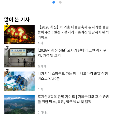
많이 본 기사
【2026 최신】비와호 대불꽃축제 & 시가현 불꽃
놀이 4선！일정・볼거리・숨겨진 명당까지 완벽
가이드
시가
[2026년 최신 정보] 오사카 난바역 코인 락커 위
치, 가격 및 크기
오사카
나가시마 스파랜드 가는 법｜나고야역 출발 직행
버스로 약 50분
미에
후지산 5합목 완벽 가이드 | 가와구치코 호수 관광
을 위한 명소, 복장, 접근 방법 및 일정
야마나시