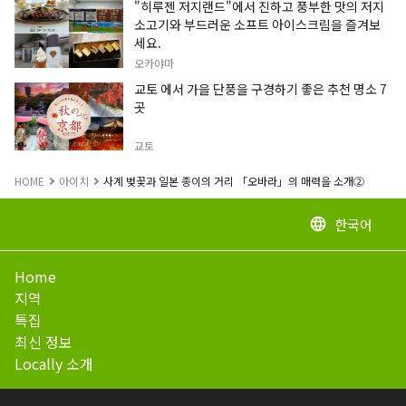
"히루젠 저지랜드"에서 진하고 풍부한 맛의 저지
소고기와 부드러운 소프트 아이스크림을 즐겨보
세요.
오카야마
교토 에서 가을 단풍을 구경하기 좋은 추천 명소 7
곳
교토
HOME
아이치
사계 벚꽃과 일본 종이의 거리 「오바라」의 매력을 소개②
한국어
language
Home
지역
특집
최신 정보
Locally 소개