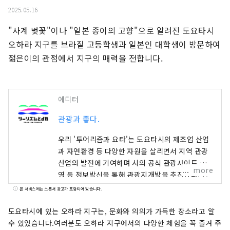
2025.05.16
"사계 벚꽃"이나 "일본 종이의 고향"으로 알려진 도요타시 
오하라 지구를 브라질 고등학생과 일본인 대학생이 방문하여 
젊은이의 관점에서 지구의 매력을 전합니다.
에디터
관광과 좋다.
우리 '투어리즘과 요타'는 도요타시의 제조업 산업
과 자연환경 등 다양한 자원을 살리면서 지역 관광
산업의 발전에 기여하며 시의 공식 관광사이트 운
more
영 등 정보발신을 통해 관광지개발을 추진한다. 단
체입니다. 도카이 지구에서 인기의 단풍 스포트
본 서비스에는 스폰서 광고가 포함되어 있습니다.
「카라시 계곡」을 비롯해, 시외에서 많은 사람이
방문하는 도카이 지구 최대 규모의 「도요타 오이
도요타시에 있는 오하라 지구는, 문화와 의의가 가득한 장소라고 알
덴 축제 불꽃놀이」, 전국 유수의 현대 미술을 전시
수 있었습니다.여러분도 오하라 지구에서의 다양한 체험을 꼭 즐겨 주