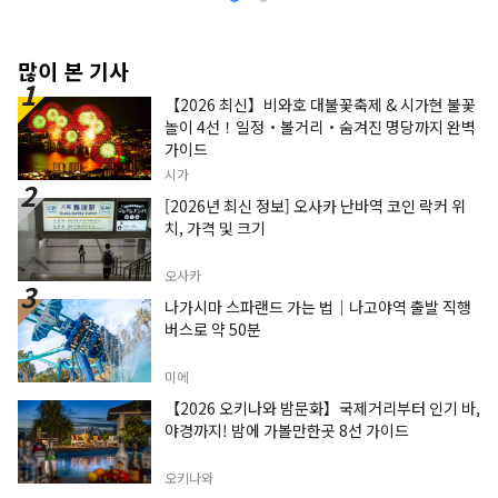
많이 본 기사
【2026 최신】비와호 대불꽃축제 & 시가현 불꽃
놀이 4선！일정・볼거리・숨겨진 명당까지 완벽
가이드
시가
[2026년 최신 정보] 오사카 난바역 코인 락커 위
치, 가격 및 크기
오사카
나가시마 스파랜드 가는 법｜나고야역 출발 직행
버스로 약 50분
미에
【2026 오키나와 밤문화】국제거리부터 인기 바,
야경까지! 밤에 가볼만한곳 8선 가이드
오키나와