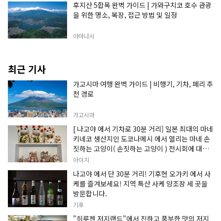
후지산 5합목 완벽 가이드 | 가와구치코 호수 관광
을 위한 명소, 복장, 접근 방법 및 일정
야마나시
최근 기사
가고시마 여행 완벽 가이드 | 비행기, 기차, 페리 추
천 경로
가고시마
[ 나고야 에서 기차로 30분 거리] 일본 최대의 마네
키네코 생산지인 도코나메시 에서 열리는 마네 손
짓하는 고양이( 손짓하는 고양이 ) 전시회에 대한
정보입니다.
아이치
나고야 에서 단 30분 거리! 기후현 오가키 에서 사
케를 즐겨보세요! 지역 특산 사케 양조장 세 곳을
방문합니다.
기후
"히루젠 저지랜드"에서 진하고 풍부한 맛의 저지