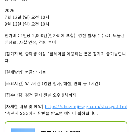
행이나 주말 여행으로 이상적인 곳입니다. [표지 이
2026
미지에 대한 참고 사항] 표지 사진은 이즈시 색칠하
7월 12일 (일) 오전 10시
는 사진 콘테스트에서 수상한 작품입니다. 사진작
9월 13일 (일) 오전 10시
가: 오지마 히로키 제목: "빛의 눈을 색칠하다" 표
지 이미지의 무단 사용 및 복제를 금지합니다. 표지
참가비 : 1인당 2,000엔(참가비에 포함), 경전 필사(수수료), 보물관
이미지 사용에 대한 자세한 내용은 이즈시 관광정
입장료, 사찰 인장, 정원 투어
보 웹사이트를 확인하세요.
[참가자격] 중학생 이상 *휠체어를 이용하는 분은 참가가 불가능합니
다.
[결제방법] 현금만 가능
[소요시간] 약 2시간 (경전 필사, 해설, 견학 등 1시간)
[접수마감] 경전 필사 전날 오후 9시까지
[자세한 내용 및 예약]
https://shuzenji-sgg.com/shakyo.html
*슈젠지 SGG에서 답변을 받으면 예약이 확정됩니다.