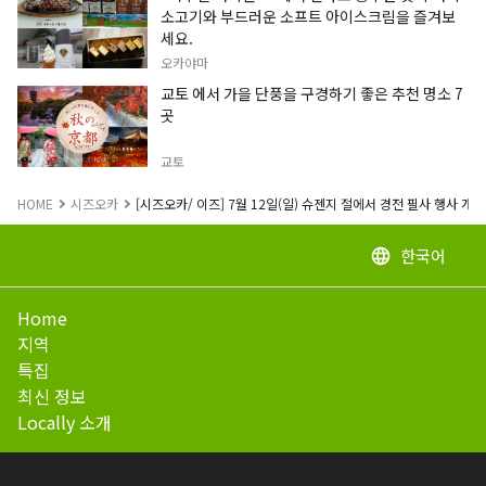
소고기와 부드러운 소프트 아이스크림을 즐겨보
세요.
오카야마
교토 에서 가을 단풍을 구경하기 좋은 추천 명소 7
곳
교토
HOME
시즈오카
[시즈오카/ 이즈] 7월 12일(일) 슈젠지 절에서 경전 필사 행사 개최
한국어
language
Home
지역
특집
최신 정보
Locally 소개