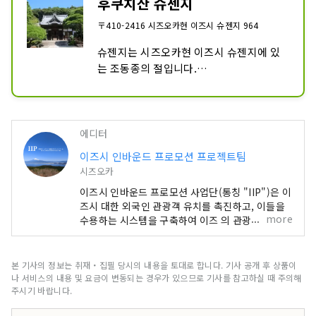
후쿠치산 슈젠지
〒410-2416 시즈오카현 이즈시 슈젠지 964
슈젠지는 시즈오카현 이즈시 슈젠지에 있
는 조동종의 절입니다.

대동2년(807)에, 진언종의 개조인 홍법대
사 공해에 의해 개창되었습니다.​

건장년간(1249-1255)에 임제종이 되어, 
응영 9년(1409)의 전란에 의해, 가람을 소
에디터
실했습니다만, 그 후, 이즈국을 다스린 호
이즈시 인바운드 프로모션 프로젝트팀
조 조운에 의해 재건되어 현재의 조동종이 
시즈오카
되었습니다.

이즈시 인바운드 프로모션 사업단(통칭 "IIP")은 이
슈젠지는 슈젠지 온천 마을의 중심에 있으
즈시 대한 외국인 관광객 유치를 촉진하고, 이들을
며, 이즈 반도를 대표하는 관광 명소 중 하
more
수용하는 시스템을 구축하여 이즈 의 관광 자원을
나입니다.
활용하여 매력적인 국제 관광지로 만드는 것을 목표
로 설립된 조직입니다. 이즈시 풍부한 자연과 농업
을 자랑하며, 온천, 해변, 산악 지역 등 다양한 관광
본 기사의 정보는 취재・집필 당시의 내용을 토대로 합니다. 기사 공개 후 상품이
명소를 보유하고 있습니다. 도쿄 에서 기차로 약 2
나 서비스의 내용 및 요금이 변동되는 경우가 있으므로 기사를 참고하실 때 주의해
시간 거리에 있어 접근성이 뛰어나 당일치기 여행이
주시기 바랍니다.
나 주말 여행으로 이상적인 곳입니다. [표지 이미지