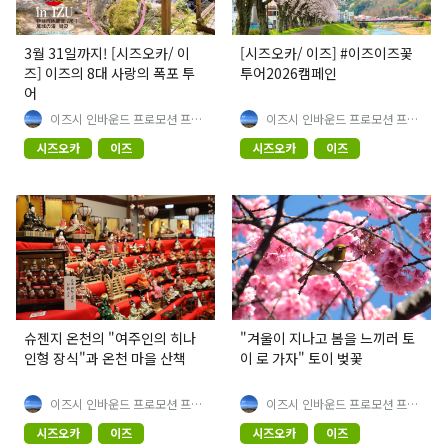
3월 31일까지! [시즈오카/ 이
[시즈오카/ 이즈] #이즈이즈꽃
즈] 이즈의 8대 사랑의 폭포 투
투어2026캠페인
어
이즈시 인바운드 프로모션 프로
이즈시 인바운드 프로모션 프로
젝트팀
젝트팀
시즈오카
이즈
시즈오카
이즈
슈젠지 온천의 "여주인의 히나
"겨울이 지나고 봄을 느끼러 토
인형 장식"과 온천 마을 산책
이 로 가자" 토이 벚꽃
이즈시 인바운드 프로모션 프로
이즈시 인바운드 프로모션 프로
젝트팀
젝트팀
시즈오카
이즈
시즈오카
이즈