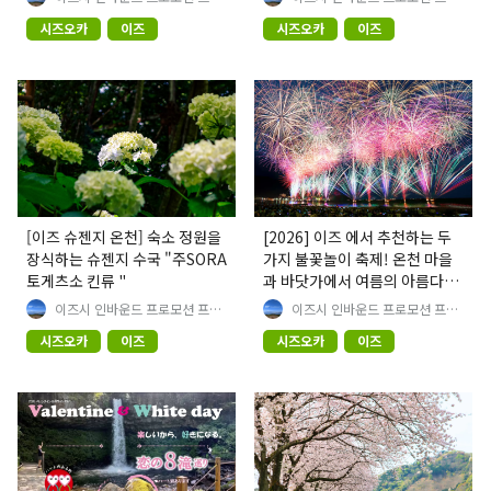
젝트팀
젝트팀
시즈오카
이즈
시즈오카
이즈
[이즈 슈젠지 온천] 숙소 정원을
[2026] 이즈 에서 추천하는 두
장식하는 슈젠지 수국 "주SORA
가지 불꽃놀이 축제! 온천 마을
토게츠소 킨류 "
과 바닷가에서 여름의 아름다운
풍경을 만끽하세요
이즈시 인바운드 프로모션 프로
이즈시 인바운드 프로모션 프로
젝트팀
젝트팀
시즈오카
이즈
시즈오카
이즈