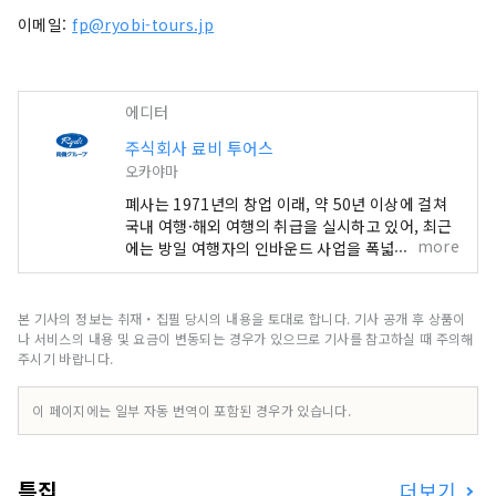
이메일:
fp@ryobi-tours.jp
에디터
주식회사 료비 투어스
오카야마
폐사는 1971년의 창업 이래, 약 50년 이상에 걸쳐
국내 여행·해외 여행의 취급을 실시하고 있어, 최근
more
에는 방일 여행자의 인바운드 사업을 폭넓게 전개하
고 있습니다. 특히 인바운드 사업은 세토나이카이
지역을 중심으로 일본 전국의 숙박시설이나 교통기
관과 같은 관광수배는 물론, 또한 의료기관·지자체
본 기사의 정보는 취재・집필 당시의 내용을 토대로 합니다. 기사 공개 후 상품이
와 제휴함으로써 기업시찰이나 인간독·학교방문 등
나 서비스의 내용 및 요금이 변동되는 경우가 있으므로 기사를 참고하실 때 주의해
국제교류 수배 을 자랑하고 있어 방일 외국인에게
주시기 바랍니다.
감동과 기쁨을 제공하고 있습니다. 주식회사 료비
투어스 종합 웹 사이트 https://www.ryobi-
이 페이지에는 일부 자동 번역이 포함된 경우가 있습니다.
tours.jp/ 모집형 기획 여행 프렌즈 팩
https://friendspack.jp/ 세토우치 국제 예술제
공식 투어 https://ryobi.gr.jp/setouchi-
특집
더보기
artfest/