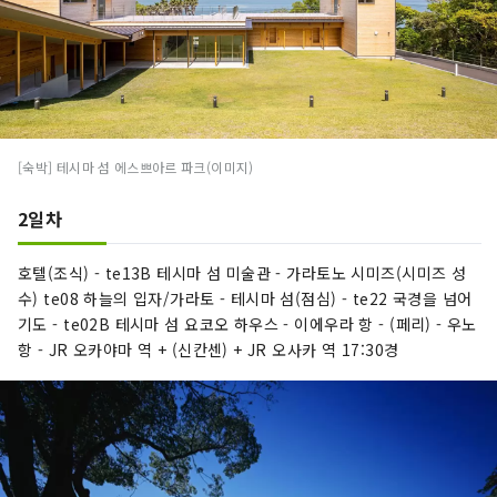
[숙박] 테시마 섬 에스쁘아르 파크(이미지)
2일차
호텔(조식) - te13B 테시마 섬 미술관 - 가라토노 시미즈(시미즈 성
수) te08 하늘의 입자/가라토 - 테시마 섬(점심) - te22 국경을 넘어
기도 - te02B 테시마 섬 요코오 하우스 - 이에우라 항 - (페리) - 우노
항 - JR 오카야마 역 + (신칸센) + JR 오사카 역 17:30경