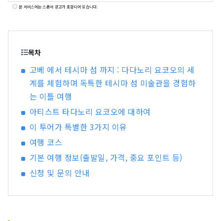
이 지역을 중심으로 일본 전국의 숙박시설이나 교
본 서비스에는 스폰서 광고가 포함되어 있습니다.
통기관과 같은 관광수배는 물론, 또한 의료기관·지
자체와 제휴함으로써 기업시찰이나 인간독·학교방
문 등 국제교류 수배 을 자랑하고 있어 방일 외국인
에게 감동과 기쁨을 제공하고 있습니다. 주식회사
목차
료비 투어스 종합 웹 사이트
고베 에서 테시마 섬 까지 : 다다노리 요코오의 세
https://www.ryobi-tours.jp/ 모집형 기획 여
계를 체험하며 독특한 테시마 섬 미술관을 경험하
행 프렌즈 팩 https://friendspack.jp/ 세토우치
는 이틀 여행
국제 예술제 공식 투어
https://ryobi.gr.jp/setouchi-artfest/
아티스트 타다노리 요코오에 대하여
이 투어가 특별한 3가지 이유
여행 코스
기본 여행 정보(출발일, 가격, 중요 포인트 등)
신청 및 문의 안내