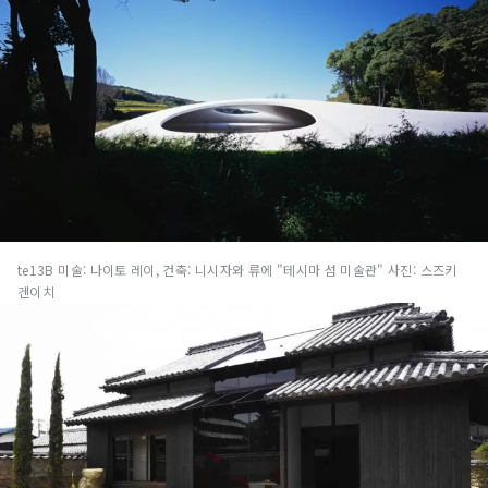
te13B 미술: 나이토 레이, 건축: 니시자와 류에 "테시마 섬 미술관" 사진: 스즈키
겐이치