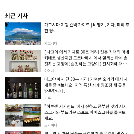
최근 기사
가고시마 여행 완벽 가이드 | 비행기, 기차, 페리 추
천 경로
가고시마
[ 나고야 에서 기차로 30분 거리] 일본 최대의 마네
키네코 생산지인 도코나메시 에서 열리는 마네 손
짓하는 고양이( 손짓하는 고양이 ) 전시회에 대한
정보입니다.
아이치
나고야 에서 단 30분 거리! 기후현 오가키 에서 사
케를 즐겨보세요! 지역 특산 사케 양조장 세 곳을
방문합니다.
기후
"히루젠 저지랜드"에서 진하고 풍부한 맛의 저지
소고기와 부드러운 소프트 아이스크림을 즐겨보
세요.
오카야마
교토 에서 가을 단풍을 구경하기 좋은 추천 명소 7