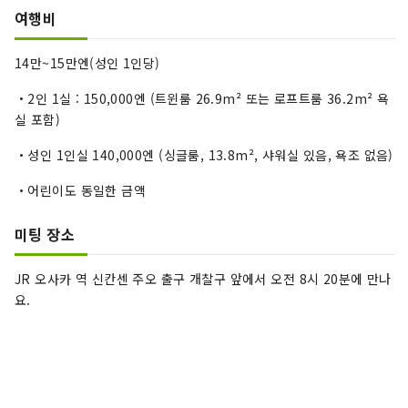
여행비
14만~15만엔(성인 1인당)
・2인 1실 : 150,000엔 (트윈룸 26.9m² 또는 로프트룸 36.2m² 욕
실 포함)
・성인 1인실 140,000엔 (싱글룸, 13.8m², 샤워실 있음, 욕조 없음)
・어린이도 동일한 금액
미팅 장소
JR 오사카 역 신칸센 주오 출구 개찰구 앞에서 오전 8시 20분에 만나
요.