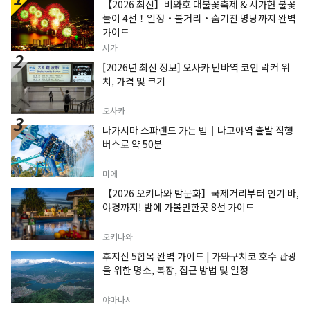
【2026 최신】비와호 대불꽃축제 & 시가현 불꽃
놀이 4선！일정・볼거리・숨겨진 명당까지 완벽
가이드
시가
[2026년 최신 정보] 오사카 난바역 코인 락커 위
치, 가격 및 크기
오사카
나가시마 스파랜드 가는 법｜나고야역 출발 직행
버스로 약 50분
미에
【2026 오키나와 밤문화】국제거리부터 인기 바,
야경까지! 밤에 가볼만한곳 8선 가이드
오키나와
후지산 5합목 완벽 가이드 | 가와구치코 호수 관광
을 위한 명소, 복장, 접근 방법 및 일정
야마나시