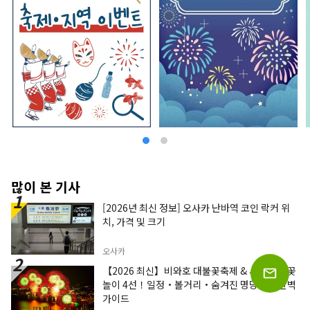
많이 본 기사
[2026년 최신 정보] 오사카 난바역 코인 락커 위
치, 가격 및 크기
오사카
【2026 최신】비와호 대불꽃축제 & 시가현 불꽃
놀이 4선！일정・볼거리・숨겨진 명당까지 완벽
가이드