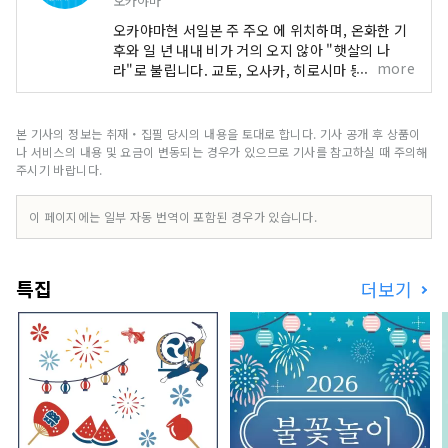
오카야마
오카야마현 서일본 주 주오 에 위치하며, 온화한 기
후와 일 년 내내 비가 거의 오지 않아 "햇살의 나
more
라"로 불립니다. 교토, 오사카, 히로시마 등 유명 관
광지의 중간 지점에 편리하게 위치해 있습니다! 또
한 세토 통해 시코쿠로 가는 관문이기도 합니다. 오
카야마 "과일의 오카야마"라고도 불리며, 세토우치
본 기사의 정보는 취재・집필 당시의 내용을 토대로 합니다. 기사 공개 후 상품이
의 따뜻한 기후에서 햇볕을 듬뿍 받으며 자란 과일
나 서비스의 내용 및 요금이 변동되는 경우가 있으므로 기사를 참고하실 때 주의해
은 단맛, 향, 풍미 면에서 최고 품질을 자랑합니다.
주시기 바랍니다.
백도, 머스캣 포도, 피오네 포도 등 제철 과일을 즐겨
보세요! 오카야마 에는 오카야마 성, 일본 3대 정원
이 페이지에는 일부 자동 번역이 포함된 경우가 있습니다.
중 하나인 오카야마 고라쿠엔, 역사와 문화, 예술을
자랑하는 구라시키 미관지구 등 세계적인 관광지가
있습니다!
특집
더보기