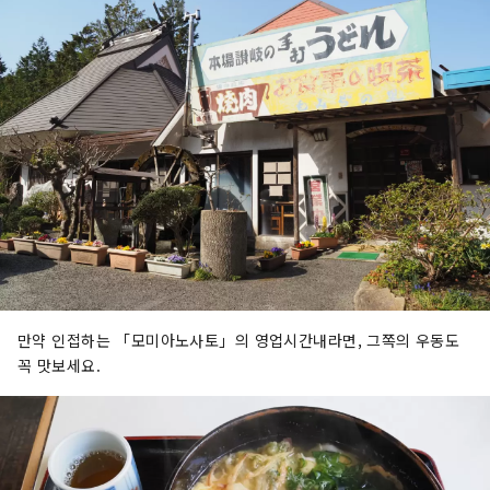
만약 인접하는 「모미아노사토」의 영업시간내라면, 그쪽의 우동도
꼭 맛보세요.