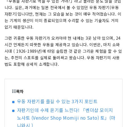
「우동을 자판기로 먹을 수 있는 거야?」라고 놀라는 분도 많을 것입
겨보세요! 오카야마 에는 오카야마 성, 일본 3대 정
니다. 실은, 과거에는 일본 전국에서 볼 수 있었던 우동 자판기(우동
원 중 하나인 오카야마 고라쿠엔, 역사와 문화, 예술
자판기)입니다만, 현재는 그 모습을 보는 것이 매우 적어졌습니다. 이
을 자랑하는 구라시키 미관지구 등 세계적인 관광
는 기계의 생산이 이미 종료되었으며 수리할 수 있는 기술자도 거의
지가 있습니다!
없기 때문입니다.
그런 귀중한 우동 자판기가 오카야마 현 내에는 3곳 남아 있으며, 24
시간 언제든지 따뜻한 우동을 제공하고 있습니다. 이번은, 마치 쇼와
시대 ( 1926-1989년)에 타임 슬립한 것 같은 그리운 체험을 할 수 있
는, 추천의 스포트를 실제로 둘러싸고 왔습니다. 우동 자판기의 사용
법도 포함해 상세히 소개합니다.
목차
우동 자판기를 즐길 수 있는 3가지 포인트
자판기인데 수제 온기를 느낀다! 「벤더샵 모미지
노사토 (Vendor Shop Momiji no Sato) 토」(마
니와시 )