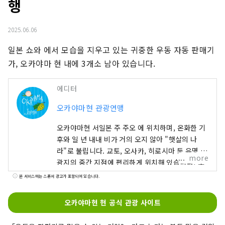
행
2025.06.06
일본 쇼와 에서 모습을 지우고 있는 귀중한 우동 자동 판매기
가, 오카야마 현 내에 3개소 남아 있습니다.
에디터
오카야마현 관광연맹
오카야마현 서일본 주 주오 에 위치하며, 온화한 기
후와 일 년 내내 비가 거의 오지 않아 "햇살의 나
라"로 불립니다. 교토, 오사카, 히로시마 등 유명 관
more
광지의 중간 지점에 편리하게 위치해 있습니다! 또
한 세토 통해 시코쿠로 가는 관문이기도 합니다. 오
본 서비스에는 스폰서 광고가 포함되어 있습니다.
카야마 "과일의 오카야마"라고도 불리며, 세토우치
의 따뜻한 기후에서 햇볕을 듬뿍 받으며 자란 과일
오카야마현 현 공식 관광 사이트
은 단맛, 향, 풍미 면에서 최고 품질을 자랑합니다.
백도, 머스캣 포도, 피오네 포도 등 제철 과일을 즐