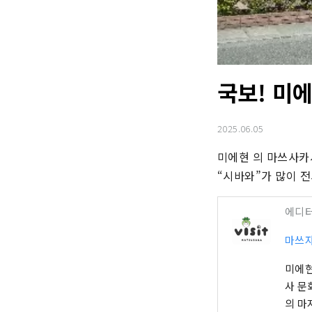
국보! 미
2025.06.05
미에현 의 마쓰사카시
“시바와”가 많이 
에디
마쓰자
미에현
사 문
의 마