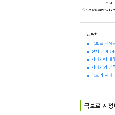
호상을
번영을
본 서비스에는 스폰서 광고가 포함
목차
국보로 지정된
전체 길이 14
시바와에 대해
시바와의 발
국보의 시바나
국보로 지정