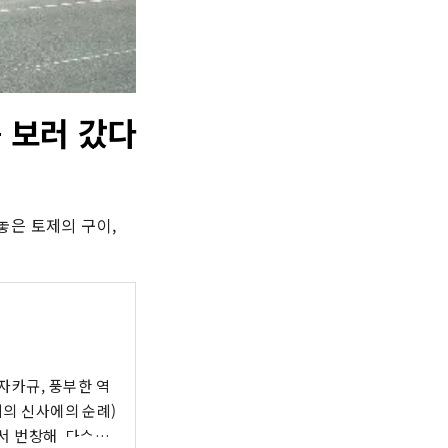
 보러 갔다
은 토제의 구이, 
자카규, 풍부한 역
위의 신사에의 순례)
서 번창해, 다수의