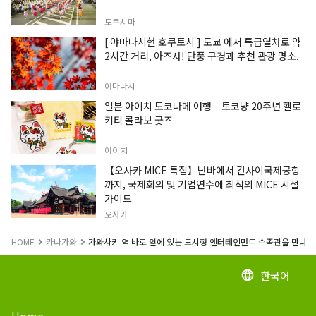
도쿠시마
[ 야마나시현 호쿠토시 ] 도쿄 에서 특급열차로 약
2시간 거리, 아즈사! 단풍 구경과 추천 관광 명소.
야마나시
일본 아이치 도코나메 여행｜토코냥 20주년 헬로
키티 콜라보 굿즈
아이치
【오사카 MICE 특집】난바에서 간사이국제공항
까지, 국제회의 및 기업연수에 최적의 MICE 시설
가이드
오사카
HOME
카나가와
가와사키 역 바로 앞에 있는 도시형 엔터테인먼트 수족관을 만나보
한국어
language
Home