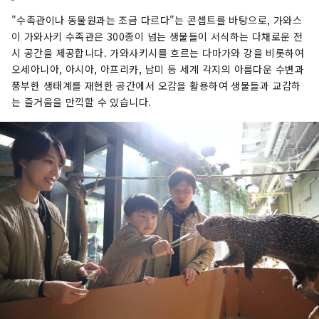
니다. ◇ 이쿠타 녹지 도쿄에서 수많은 도시에 있으
"수족관이나 동물원과는 조금 다르다"는 콘셉트를 바탕으로, 가와스
면서 메타 세쿼이아의 가로수를 비롯한 압권의 자
이 가와사키 수족관은 300종이 넘는 생물들이 서식하는 다채로운 전
연이 있습니다. 문화재 지정을 받은 25의 고민가를
시 공간을 제공합니다. 가와사키시를 흐르는 다마가와 강을 비롯하여
체험할 수 있는 일본 민가원에서는, 이 지역에서 전
오세아니아, 아시아, 아프리카, 남미 등 세계 각지의 아름다운 수변과
통적으로 운영되어 온 남색의 체험을 할 수 있어, 전
풍부한 생태계를 재현한 공간에서 오감을 활용하여 생물들과 교감하
위 예술가로서 인기의 오카모토 타로의 미술관도
는 즐거움을 만끽할 수 있습니다.
있습니다. 봄에는 벚꽃도 즐길 수 있습니다. ◇카와
사키시 후지코・F・후지오 박물관 아시아를 중심
으로 세계에서 사랑받고 있는 만화 「도라에몽」을
낳은 만화가 「후지코・F・후지오」의 작품의 원
화나 실제로 후지코・F・후지오가 사용한 책상 등
이 전시되어 있습니다. 또, 실물대의 아이템이 설치
되어, 작중의 음식을 실제로 먹을 수 있는 등, 작품
의 세계에 들어갈 수 있는 시설입니다. ◇가와사키
산노 축제 이나게 신사에서 예년 8월에 열리는 가와
사키 지역 최대의 축제로, 오가미 와타고가 볼거리
가 되고 있습니다. ◇카나마라 축제 4월의 제1 일요
일에 개최되는 가나야마 신사의 축제. 남근을 따라
가는 가마가 가다듬어지고, 어린 시절이나 인연으
로 유명하고, 외국인 관광객도 많이 방문합니다.