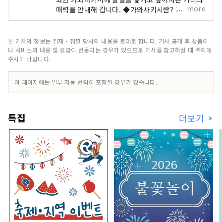
more
매력을 안내해 갑니다. ◆가와사키시란? 가와사키
시는, 도쿄의 옆의 가나가와현에 있으면서, 하네다
공항으로부터 15분, 도쿄의 주요역으로부터 수십
분, 요코하마, 가마쿠라, 하코네에도 가깝고, 154만
본 기사의 정보는 취재・집필 당시의 내용을 토대로 합니다. 기사 공개 후 상품이
명의 사람이 사는 베트타운으로서 인기가 있는 도시
나 서비스의 내용 및 요금이 변동되는 경우가 있으므로 기사를 참고하실 때 주의해
입니다. 도쿄나 요코하마에 가까우면서 아는 사람조
주시기 바랍니다.
차 아는 대도시로, 일본의 주된 가게가 한자리에 모
이는 쇼핑 센터나 로컬이 모이는 번화가가 있어, 일
이 페이지에는 일부 자동 번역이 포함된 경우가 있습니다.
본의 그대로의 도시 생활에 접할 수 있습니다. 일본
의 고도 경제 성장을 지지한 공업 지대에서 태어난
공장 야경이 유명합니다만, 에도 막부를 연 장군에
특집
더보기
의해 정비된 도쿄에서 교토까지의 대동맥인 “도카
이도”의 여인숙 마을 “도카이도 53차”의 하나로서
번창해, 하츠키에는 일본 최대급의 참가자가 오는
가와사키 다이시야, 인기 애니메이션 「도라에몽」
의 뮤지엄도 인기입니다. 인기 관광 명소 이벤트를
몇 가지 소개합니다. ◇가와사키시의 공장 야경 일
본의 고도성장기를 지지한 공업지대. 24시간 가동
하는 공장군은, 밤을 맞이하면 플랜트에 작업용의
불빛이 점등되어, 보석을 박은 것 같은 환상적인 세
계로 변모합니다. 이 「공장 야경」은 버스 투어, 야
가타선 크루즈 투어에서 체험할 수 있습니다. ◇ 이