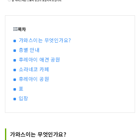
본 서비스에는 스폰서 광고가 포함되어 있습니다.
분, 요코하마, 가마쿠라, 하코네에도 가깝고, 154만
명의 사람이 사는 베트타운으로서 인기가 있는 도
시입니다. 도쿄나 요코하마에 가까우면서 아는 사
람조차 아는 대도시로, 일본의 주된 가게가 한자리
목차
에 모이는 쇼핑 센터나 로컬이 모이는 번화가가 있
가와스이는 무엇인가요?
어, 일본의 그대로의 도시 생활에 접할 수 있습니다.
층별 안내
일본의 고도 경제 성장을 지지한 공업 지대에서 태
어난 공장 야경이 유명합니다만, 에도 막부를 연 장
후레아이 애견 공원
군에 의해 정비된 도쿄에서 교토까지의 대동맥인
소라네코 카페
“도카이도”의 여인숙 마을 “도카이도 53차”의 하
나로서 번창해, 하츠키에는 일본 최대급의 참가자
후레아이 공원
가 오는 가와사키 다이시야, 인기 애니메이션 「도
표
라에몽」의 뮤지엄도 인기입니다. 인기 관광 명소
입장
이벤트를 몇 가지 소개합니다. ◇가와사키시의 공
장 야경 일본의 고도성장기를 지지한 공업지대. 24
시간 가동하는 공장군은, 밤을 맞이하면 플랜트에
작업용의 불빛이 점등되어, 보석을 박은 것 같은 환
상적인 세계로 변모합니다. 이 「공장 야경」은 버
가와스이는 무엇인가요?
스 투어, 야가타선 크루즈 투어에서 체험할 수 있습