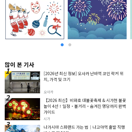
쿠타 녹지 도쿄에서 수많은 도시에 있으면서 메타
세쿼이아의 가로수를 비롯한 압권의 자연이 있습니
다. 문화재 지정을 받은 25의 고민가를 체험할 수 있
는 일본 민가원에서는, 이 지역에서 전통적으로 운
영되어 온 남색의 체험을 할 수 있어, 전위 예술가로
서 인기의 오카모토 타로의 미술관도 있습니다. 봄
에는 벚꽃도 즐길 수 있습니다. ◇카와사키시 후지
코・F・후지오 박물관 아시아를 중심으로 세계에
서 사랑받고 있는 만화 「도라에몽」을 낳은 만화가
「후지코・F・후지오」의 작품의 원화나 실제로
후지코・F・후지오가 사용한 책상 등이 전시되어
많이 본 기사
있습니다. 또, 실물대의 아이템이 설치되어, 작중의
[2026년 최신 정보] 오사카 난바역 코인 락커 위
음식을 실제로 먹을 수 있는 등, 작품의 세계에 들어
치, 가격 및 크기
갈 수 있는 시설입니다. ◇가와사키 산노 축제 이나
게 신사에서 예년 8월에 열리는 가와사키 지역 최대
의 축제로, 오가미 와타고가 볼거리가 되고 있습니
오사카
다. ◇카나마라 축제 4월의 제1 일요일에 개최되는
【2026 최신】비와호 대불꽃축제 & 시가현 불꽃
가나야마 신사의 축제. 남근을 따라 가는 가마가 가
놀이 4선！일정・볼거리・숨겨진 명당까지 완벽
다듬어지고, 어린 시절이나 인연으로 유명하고, 외
가이드
국인 관광객도 많이 방문합니다.
시가
나가시마 스파랜드 가는 법｜나고야역 출발 직행