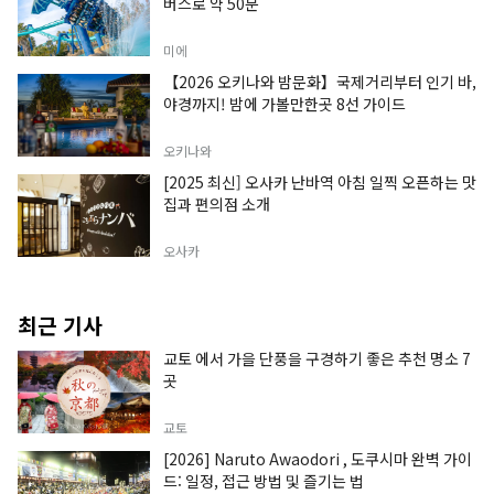
버스로 약 50분
미에
【2026 오키나와 밤문화】국제거리부터 인기 바,
야경까지! 밤에 가볼만한곳 8선 가이드
오키나와
[2025 최신] 오사카 난바역 아침 일찍 오픈하는 맛
집과 편의점 소개
오사카
최근 기사
교토 에서 가을 단풍을 구경하기 좋은 추천 명소 7
곳
교토
[2026] Naruto Awaodori , 도쿠시마 완벽 가이
드: 일정, 접근 방법 및 즐기는 법