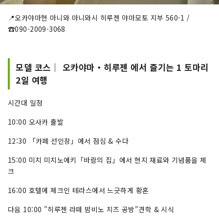
📍오카야마현 마니와 마니와시 히루젠 야마모토 지부 560-1 /
☎090-2009-3068
모델 코스｜ 오카야마・히루젠 에서 즐기는 1 토마리
2일 여행
시간대 일정
10:00 오사카 출발
12:30 「카페 선인장」에서 점심 & 수다
15:00 미치 미치노에키「바람의 집」에서 현지 재료와 기념품을 체
크
16:00 호텔에 체크인 테라스에서 느긋하게 황혼
다음 10:00 "히루젠 라떼 밤비노 치즈 공방"견학 & 시식