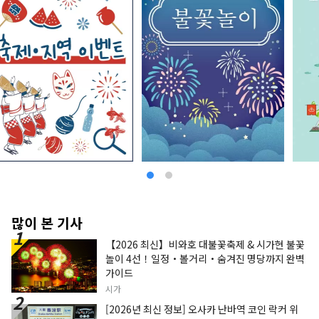
에도 최적. 지역의 매력을 체험하면서 자유롭게 일
본을 건너는 새로운 여행의 스타일을 즐길 수 있습
니다.
많이 본 기사
【2026 최신】비와호 대불꽃축제 & 시가현 불꽃
놀이 4선！일정・볼거리・숨겨진 명당까지 완벽
가이드
시가
[2026년 최신 정보] 오사카 난바역 코인 락커 위