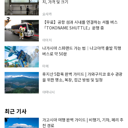
치, 가격 및 크기
오사카
【무료】공항 섬과 시내를 연결하는 셔틀 버스
「TOKONAME SHUTTLE」운행 중
아이치
나가시마 스파랜드 가는 법｜나고야역 출발 직행
버스로 약 50분
미에
후지산 5합목 완벽 가이드 | 가와구치코 호수 관광
을 위한 명소, 복장, 접근 방법 및 일정
야마나시
최근 기사
가고시마 여행 완벽 가이드 | 비행기, 기차, 페리 추
천 경로