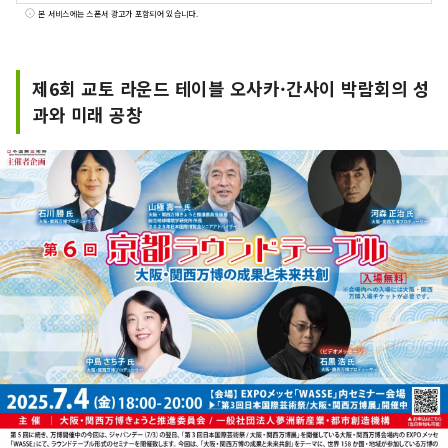
됩니다. 이번 엑스포에는 158개 국가 및 지역과 7
본 서비스에는 스폰서 광고가 포함되어 있습니다.
개 국제기구가 참가하며, 엑스포 현장과 교토, 오사
카, 간사이, 그리고 전국 각지에서 펼쳐지는 네트워
크를 통해 문화예술, 경제, 사회의 선순환과 삶이 빛
제6회 교토 라운드 테이블 오사카·간사이 박람회의 성
나는 웰빙 미래를 만들어가는 데 기여할 것입니다.
과와 미래 공창
이번 엑스포를 통해 전 세계 국가들과 다양한 문화
예술, 과학기술, 경제 분야에서 공동 창조의 범위를
넓혀갈 수 있기를 기대합니다.
************************************** 유
메시마 신산업 및 도시창조기구(주) / 사무국: 건강
한 도시디자인연구소(주)
https://yumeshimakikou.org/ 마이니치 신
문사 빌딩, 오사카시 기타구 우메다 3-4-5, 우편번
호 530-0001 이메일:
info@yumeshimakikou.com 전화: 06-
6136-8803
***************************************