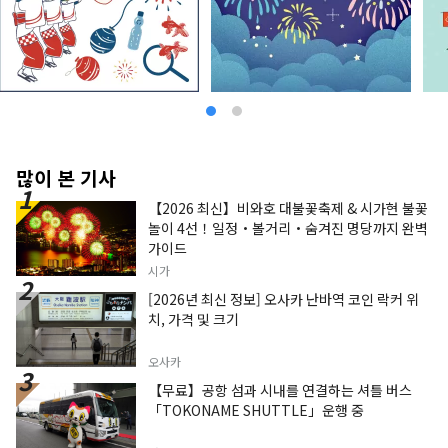
많이 본 기사
【2026 최신】비와호 대불꽃축제 & 시가현 불꽃
놀이 4선！일정・볼거리・숨겨진 명당까지 완벽
가이드
시가
[2026년 최신 정보] 오사카 난바역 코인 락커 위
치, 가격 및 크기
오사카
【무료】공항 섬과 시내를 연결하는 셔틀 버스
「TOKONAME SHUTTLE」운행 중