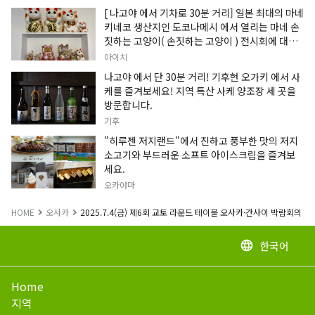
[ 나고야 에서 기차로 30분 거리] 일본 최대의 마네
키네코 생산지인 도코나메시 에서 열리는 마네 손
짓하는 고양이( 손짓하는 고양이 ) 전시회에 대한
정보입니다.
아이치
나고야 에서 단 30분 거리! 기후현 오가키 에서 사
케를 즐겨보세요! 지역 특산 사케 양조장 세 곳을
방문합니다.
기후
"히루젠 저지랜드"에서 진하고 풍부한 맛의 저지
소고기와 부드러운 소프트 아이스크림을 즐겨보
세요.
오카야마
HOME
오사카
2025.7.4(금) 제6회 교토 라운드 테이블 오사카·간사이 박람회의 
한국어
language
Home
지역