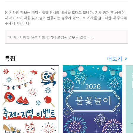
다. 이번 엑스포에는 158개 국가 및 지역과 7개 국
제기구가 참가하며, 엑스포 현장과 교토, 오사카, 간
본 기사의 정보는 취재・집필 당시의 내용을 토대로 합니다. 기사 공개 후 상품이
사이, 그리고 전국 각지에서 펼쳐지는 네트워크를
나 서비스의 내용 및 요금이 변동되는 경우가 있으므로 기사를 참고하실 때 주의해
통해 문화예술, 경제, 사회의 선순환과 삶이 빛나는
주시기 바랍니다.
웰빙 미래를 만들어가는 데 기여할 것입니다. 이번
엑스포를 통해 전 세계 국가들과 다양한 문화예술,
이 페이지에는 일부 자동 번역이 포함된 경우가 있습니다.
과학기술, 경제 분야에서 공동 창조의 범위를 넓혀
갈 수 있기를 기대합니다.
************************************** 유
특집
더보기
메시마 신산업 및 도시창조기구(주) / 사무국: 건강
한 도시디자인연구소(주)
https://yumeshimakikou.org/ 마이니치 신문
사 빌딩, 오사카시 기타구 우메다 3-4-5, 우편번호
530-0001 이메일:
info@yumeshimakikou.com 전화: 06-6136-
8803
***************************************