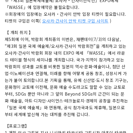
※「제3회 일본국제예술제/오사카・간사이만박전」EXPO메세
「WASSE」에 입장예약은 불필요합니다.
※회장에의 입장에는 오사카・간사이 만박 입장 티켓이 필요합니다.
티켓의 구입은 이쪽(
오사카·간사이 만박 티켓 구입 사이트
)
【 개최 취지 】
제5회에 이어, 박람회 개최중의 이번은, 재팬데이(7/3)의 다음날,
“제3회 일본 국제 예술제/오사카·간사이 박람회전”을 개최하고 있는
오사카·간사이 박람회 회장 내의 EXPO 메세 「WASSE」에서 라운
드 테이블 형식의 세미나를 개최합니다. 국가·지역이 참가하고 있는
박람회의 성과를 교토를 비롯한 일본의 역사·문화·예술이나, 첨단 산
업·이노베이션과 연결해, 미래를 향해 어떻게 공동 창조, 성장시켜 가
는가 붙어 토의합니다.본 기획을 통해, 유메 신산업·도시 창조 기구는,
문화청이 교토에 이전해, 문화 예술 수도라고도 말할 수 있는 교토로
부터, SDGs 뿐만 아니라 그 앞의 Beyond SDGs의 근간이 되는 문
화 예술을, 아트·디자인·사이언스·테크놀로지·경제의 공창을 추진하는
「일본 국제 예술제」와 연동해, 공식 참가국과도 제휴해, 일본으로
부터 세계에 발신해 가는 대처를 추진해 갑니다.
【프로그램】
1.개회 인사 교토부 지사 니시와키 타카시타 교토시장 마츠이 타카하