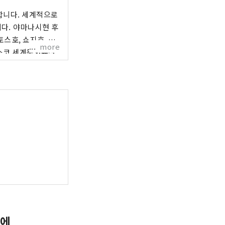
합니다. 세계적으로
현 후
스호, 쇼지호, 사
more
 신사, 가와구치 아
시노 핫카이 등 다
명소로
라쿠라야마 센겐공원
상할 수 있습니다.
있으며, 가을에는 가
습니다. 겨울에는 후
가 있습니다. 최
를 즐기는 사람들도
적인 평가를 받은
 솟아나는 천연 온천
즐길 수 있는 「후
 에