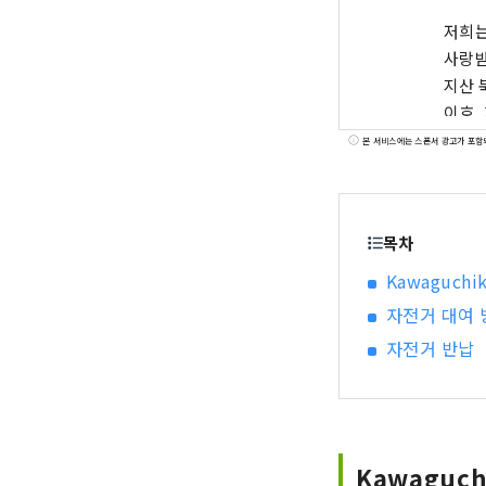
저희는
사랑받
지산 
이호, 
「후지
본 서비스에는 스폰서 광고가 포함
사마 
양한 
유명한
목차
에서 
여름에
Kawaguchik
와구치
자전거 대여 
지산의
자전거 반납
근에는
증가하고 있습니다. 저희는 
용한 
크래프
「후지
Kawaguch