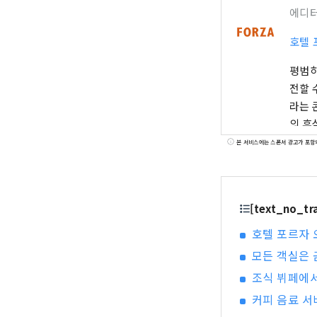
에디
호텔 
평범하
전할 
라는 
의 휴
본 서비스에는 스폰서 광고가 포함
[text_no_t
호텔 포르자 
모든 객실은 
조식 뷔페에서
커피 음료 서