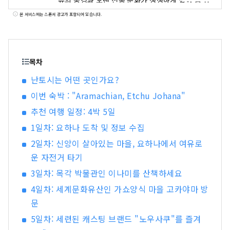
유의 풍경과 오랜 전통 문화가 생생하게 살아 숨 쉬
는 곳입니다. 갓쇼즈쿠리 마을로 유명한 고카야마
본 서비스에는 스폰서 광고가 포함되어 있습니다.
는 사람들이 고유한 문화를 지키며 살아가는 진정
한 '살아있는 세계문화유산'입니다. 논밭 곳곳에 흩
어져 있는 마을들은 이 지역 특유의 풍경을 만들어
냅니다. 중세부터 근대 초기까지 비단 직조로 번성
목차
했던 조하나와 목각으로 유명한 이나미는 풍부한
난토시는 어떤 곳인가요?
역사와 문화를 간직하고 있습니다. 무나카타 시코
이번 숙박 : "Aramachian, Etchu Johana"
가 살았던 후쿠미쓰부터 시장 마을로 번성했던 후
쿠노, 동백꽃 마을 이구치, 그리고 연극과 도시 교류
추천 여행 일정: 4박 5일
를 장려하는 토가까지, 난토의 농촌 풍경은 언제나
1일차: 요하나 도착 및 정보 수집
여행의 매력을 가득 담고 있으며, 사람들은 따뜻한
미소로 여러분을 맞이합니다.
2일차: 신앙이 살아있는 마을, 요하나에서 여유로
운 자전거 타기
3일차: 목각 박물관인 이나미를 산책하세요
4일차: 세계문화유산인 가쇼양식 마을 고카야마 방
문
5일차: 세련된 캐스팅 브랜드 "노우사쿠"를 즐겨