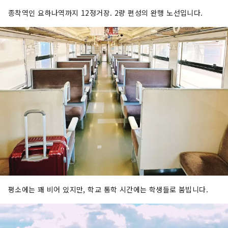
종착역인 요하나역까지 12정거장. 2량 편성의 완행 노선입니다.
평소에는 꽤 비어 있지만, 학교 통학 시간에는 학생들로 붐빕니다.