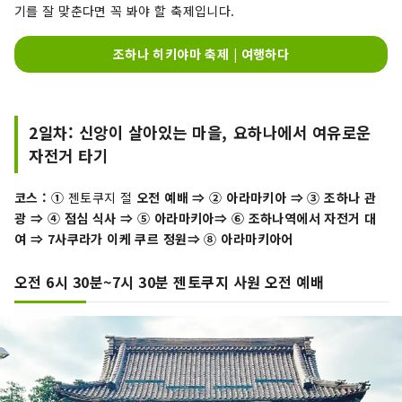
기를 잘 맞춘다면 꼭 봐야 할 축제입니다.
조하나 히키야마 축제 | 여행하다
2일차: 신앙이 살아있는 마을, 요하나에서 여유로운
자전거 타기
코스 : ①
젠토쿠지 절
오전 예배
⇒ ② 아라마키아 ⇒ ③ 조하나 관
광
⇒ ④ 점심 식사
⇒ ⑤
아라마키아
⇒ ⑥
조하나역에서 자전거 대
여
⇒ 7사쿠라가
이케 쿠르 정원
⇒ ⑧ 아라마키아어
오전 6시 30분~7시 30분 젠토쿠지 사원 오전 예배