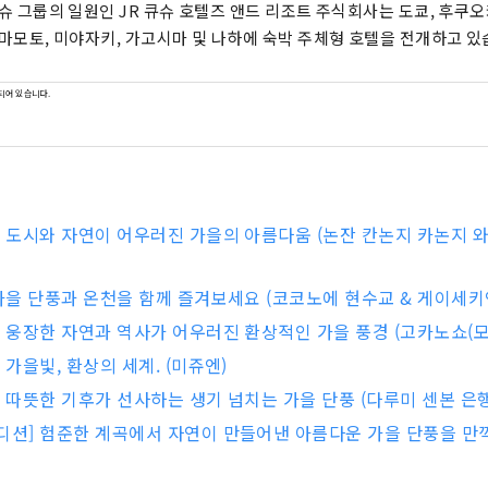
큐슈 그룹의 일원인 JR 큐슈 호텔즈 앤드 리조트 주식회사는 도쿄, 후쿠오
구마모토, 미야자키, 가고시마 및 나하에 숙박 주체형 호텔을 전개하고 있
되어 있습니다.
] 도시와 자연이 어우러진 가을의 아름다움 (논잔 칸논지 카논지 
 가을 단풍과 온천을 함께 즐겨보세요 (코코노에 현수교 & 게이세키
] 웅장한 자연과 역사가 어우러진 환상적인 가을 풍경 (고카노쇼(모
 가을빛, 환상의 세계. (미쥬엔)
] 따뜻한 기후가 선사하는 생기 넘치는 가을 단풍 (다루미 센본 은
디션] 험준한 계곡에서 자연이 만들어낸 아름다운 가을 단풍을 만끽