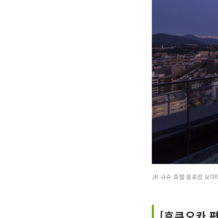
JR 규슈 호텔 블로섬 오이
[후쿠오카 