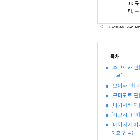
JR 
타, 
본 서비스에는 스폰서 광고가 포함
목차
[후쿠오카 편
나무)
[오이타 편]
[구마모토 편
[나가사키 판]
[가고시마 편
[미야자키 에
치호 협곡)