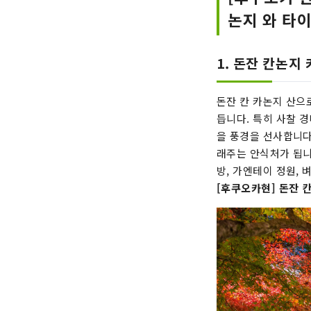
논지 와 타
1. 돈잔 칸논지
돈잔 칸 카논지 산으
듭니다. 특히 사찰 
을 풍경을 선사합니다
래주는 안식처가 됩니
방, 가엔테이 정원, 
[후쿠오카현] 돈잔 칸