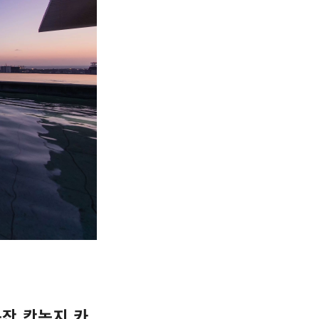
논잔 칸논지 카