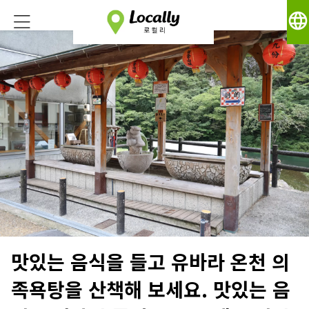
language
맛있는 음식을 들고 유바라 온천 의
족욕탕을 산책해 보세요. 맛있는 음