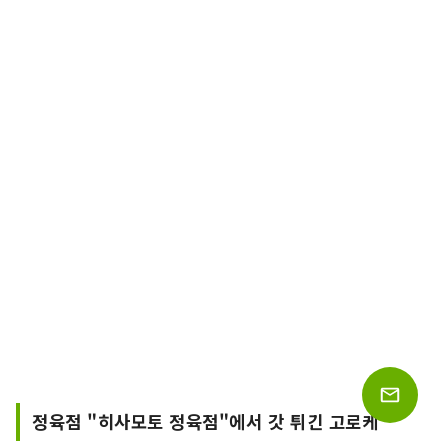
정육점 "히사모토 정육점"에서 갓 튀긴 고로케