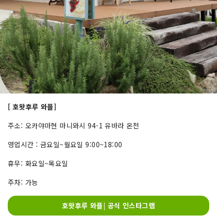
[
호왓후루 와플]
주소: 오카야마현 마니와시 94-1 유바라 온천
영업시간 : 금요일~월요일 9:00~18:00
휴무: 화요일~목요일
주차: 가능
호왓후루 와플| 공식 인스타그램