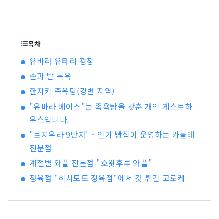
카야마 "과일의 오카야마"라고도 불리며, 세토우치
의 따뜻한 기후에서 햇볕을 듬뿍 받으며 자란 과일
은 단맛, 향, 풍미 면에서 최고 품질을 자랑합니다.
백도, 머스캣 포도, 피오네 포도 등 제철 과일을 즐
목차
겨보세요! 오카야마 에는 오카야마 성, 일본 3대 정
유바라 유타리 광장
원 중 하나인 오카야마 고라쿠엔, 역사와 문화, 예술
손과 발 목욕
을 자랑하는 구라시키 미관지구 등 세계적인 관광
지가 있습니다!
한자키 족욕탕(강변 지역)
"유바라 베이스"는 족욕탕을 갖춘 개인 게스트하
우스입니다.
"로지우라 9반치" - 인기 빵집이 운영하는 카눌레
전문점
계절별 와플 전문점 "호왓후루 와플"
정육점 "히사모토 정육점"에서 갓 튀긴 고로케